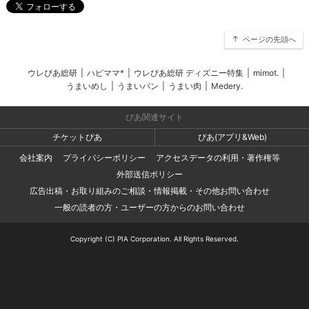
ページの先頭へ
ウレぴあ総研
|
ハピママ*
|
ウレぴあ総研 ディズニー特集
|
mimot.
|
うまいめし
|
うまいパン
|
うまい肉
|
Medery.
ぴあ関連サイト
チケットぴあ
ぴあ(アプリ&Web)
会社案内
プライバシーポリシー
アクセスデータの利用・著作権等
外部送信ポリシー
広告出稿・お取り組みのご相談・情報掲載・その他お問い合わせ
一般の読者の方・ユーザーの方からのお問い合わせ
Copyright (C) PIA Corporation. All Rights Reserved.