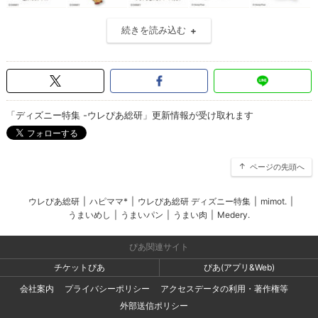
続きを読み込む
「ディズニー特集 -ウレぴあ総研」更新情報が受け取れます
ページの先頭へ
ウレぴあ総研
|
ハピママ*
|
ウレぴあ総研 ディズニー特集
|
mimot.
|
うまいめし
|
うまいパン
|
うまい肉
|
Medery.
ぴあ関連サイト
チケットぴあ
ぴあ(アプリ&Web)
会社案内
プライバシーポリシー
アクセスデータの利用・著作権等
外部送信ポリシー