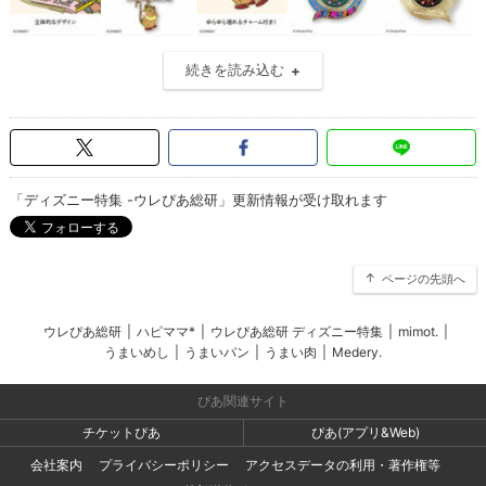
続きを読み込む
「ディズニー特集 -ウレぴあ総研」更新情報が受け取れます
ページの先頭へ
ウレぴあ総研
|
ハピママ*
|
ウレぴあ総研 ディズニー特集
|
mimot.
|
うまいめし
|
うまいパン
|
うまい肉
|
Medery.
ぴあ関連サイト
チケットぴあ
ぴあ(アプリ&Web)
会社案内
プライバシーポリシー
アクセスデータの利用・著作権等