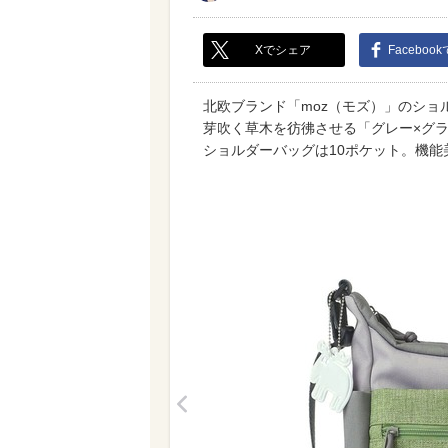
Xでシェア
Faceboo
北欧ブランド「moz（モズ）」のショル
芽吹く草木を彷彿させる「グレー×グ
ショルダーバッグは10ポケット。機能
<