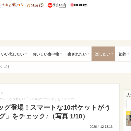
総研 ディズニー特集
mimot.
うまいめし
うまいパン
うまい肉
Medery.
ot.(ミモット)
いい恋したい
おいしい食べ物
癒されたい
楽したい
節約
シゴト
>
人
ポケットがうれしい「ショルダーバッグ」をチェック♪
ッグ登場！スマートな10ポケットがう
1
」をチェック♪（写真 1/10）
2026.4.12 13:13