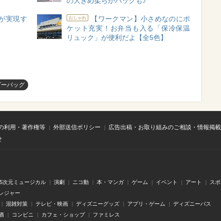
の大きめ柔らかバッグも♪
事が実現す
【ワークマン】小さめなのにポ
おしゃれ
ケット充実！お弁当も入る「保冷保温
リュック」が便利だよ【全5色】
ダーバッグ
の利用・著作権等
外部送信ポリシー
広告出稿・お取り組みのご相談・情報掲載
せ
.5次元ミュージカル
演劇
ニコ動
本・マンガ
ゲーム
イベント
アート
スポ
レジャー
混雑対策
テレビ・映画
ディズニーグッズ
アプリ・ゲーム
ディズニーパス
酒
コンビニ
カフェ・ショップ
ファミレス