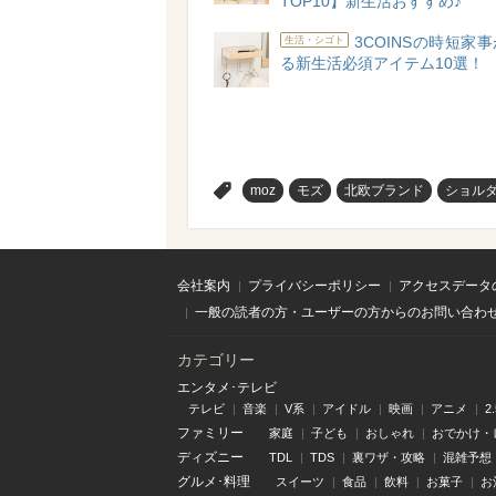
TOP10】新生活おすすめ♪
3COINSの時短家
生活・シゴト
る新生活必須アイテム10選！
>
moz
モズ
北欧ブランド
ショル
会社案内
プライバシーポリシー
アクセスデータ
一般の読者の方・ユーザーの方からのお問い合わ
カテゴリー
エンタメ･テレビ
テレビ
音楽
V系
アイドル
映画
アニメ
2
ファミリー
家庭
子ども
おしゃれ
おでかけ・
ディズニー
TDL
TDS
裏ワザ・攻略
混雑予想
グルメ･料理
スイーツ
食品
飲料
お菓子
お