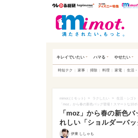
ウレぴあ総研
ハピママ*
ウレぴあ
mim
キレイでいたい
ハマる
やせたい
時短テク
家事
掃除
料理
家電
生活・
>
>
mimot.(ミモット)
ラクしたい
生活・シゴト
「moz」から春の新色バッグ登場！スマートな10
「moz」から春の新色バ
れしい「ショルダーバッグ
伊東 ししゃも