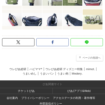
ページの先頭へ
ウレぴあ総研
|
ハピママ*
|
ウレぴあ総研 ディズニー特集
|
mimot.
|
うまいめし
|
うまいパン
|
うまい肉
|
Medery.
ぴあ関連サイト
チケットぴあ
ぴあ(アプリ&Web)
会社案内
プライバシーポリシー
アクセスデータの利用・著作権等
外部送信ポリシー