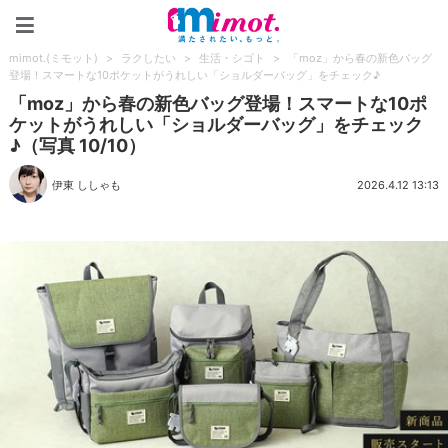
mimot.(ミモット)
mimot.(ミモット)
>
ラクしたい
>
生活・シゴト
>
「moz」から春の新色バッグ
登場！スマートな10ポケットがうれしい「ショルダーバッグ」をチェック♪
「moz」から春の新色バッグ登場！スマートな10ポ
ケットがうれしい「ショルダーバッグ」をチェック
♪（写真 10/10）
伊東 ししゃも
2026.4.12 13:13