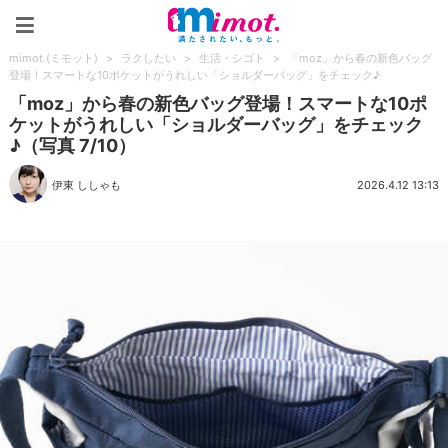
mimot.(ミモット)
mimot.(ミモット)
>
ラクしたい
>
生活・シゴト
>
「moz」から春の新色バッグ
登場！スマートな10ポケットがうれしい「ショルダーバッグ」をチェック♪
「moz」から春の新色バッグ登場！スマートな10ポ
ケットがうれしい「ショルダーバッグ」をチェック
♪（写真 7/10）
伊東 ししゃも
2026.4.12 13:13