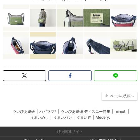
ページの先頭へ
ウレぴあ総研
|
ハピママ*
|
ウレぴあ総研 ディズニー特集
|
mimot.
|
うまいめし
|
うまいパン
|
うまい肉
|
Medery.
ぴあ関連サイト