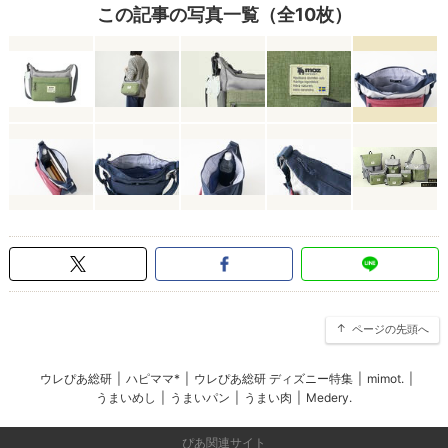
この記事の写真一覧（全10枚）
ページの先頭へ
ウレぴあ総研
|
ハピママ*
|
ウレぴあ総研 ディズニー特集
|
mimot.
|
うまいめし
|
うまいパン
|
うまい肉
|
Medery.
ぴあ関連サイト