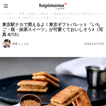
ハピママ*
ハピママ*
>
家事・生活術
>
食生活
>
東京駅ナカで買えるよ！東京ギフトパレッ
ト「いちご・桜・抹茶スイーツ」が可愛くておいしそう♪
東京駅ナカで買えるよ！東京ギフトパレット「いち
ご・桜・抹茶スイーツ」が可愛くておいしそう♪（写
真 4/13）
伊東 ししゃも
2026.4.21 21:10