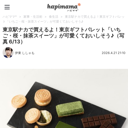
ハピママ*
ハピママ*
>
家事・生活術
>
食生活
>
東京駅ナカで買えるよ！東京ギフトパレッ
ト「いちご・桜・抹茶スイーツ」が可愛くておいしそう♪
東京駅ナカで買えるよ！東京ギフトパレット「いち
ご・桜・抹茶スイーツ」が可愛くておいしそう♪（写
真 6/13）
伊東 ししゃも
2026.4.21 21:10