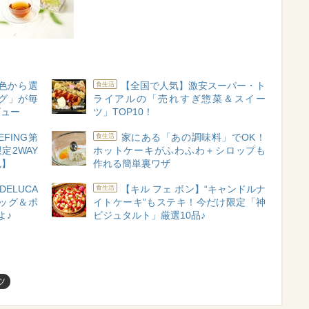
色から選
【全国で人気】激安スーパー・ト
食生活
グ」が毎
ライアルの「売れすぎ惣菜＆スイー
ビュー
ツ」TOP10！
IEFING第
家にある「あの調味料」でOK！
食生活
定2WAY
ホットケーキがふわふわ＋シロップも
色】
作れる簡単裏ワザ
DELUCA
【キル フェ ボン】“キャンドルナ
食生活
ッグ＆ポ
イトケーキ”もステキ！今だけ限定「神
よ♪
ビジュタルト」厳選10品♪
ツ