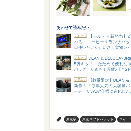
あわせて読みたい
【カルディ新発売】2
おしゃれ
べる「コーヒー＆ランチバッ
日使いたいかわいさ！実物レ
DEAN & DELUCA×BR
おしゃれ
5弾キタ！「たためて便利な限
バッグ」がめちゃ素敵♪【全2
【数量限定】DEAN ＆ 
お役立ち
新作！「毎年人気の大容量バ
ーチ」が3WAY仕様に進化した
>
東京駅
東京ギフトパレット
スイー