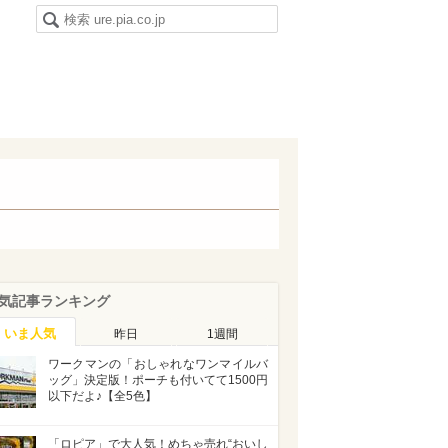
気記事ランキング
いま人気
昨日
1週間
ワークマンの「おしゃれなワンマイルバ
ッグ」決定版！ポーチも付いてて1500円
以下だよ♪【全5色】
「ロピア」で大人気！めちゃ売れ“おいし