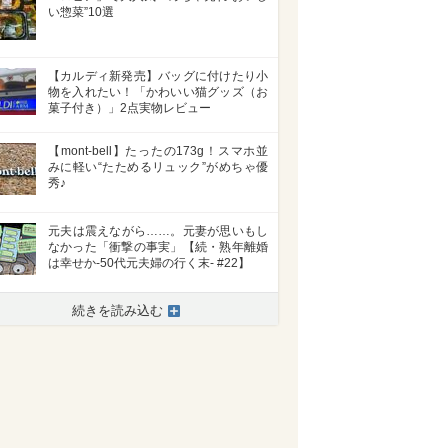
い惣菜”10選
【カルディ新発売】バッグに付けたり小
物を入れたい！「かわいい猫グッズ（お
菓子付き）」2点実物レビュー
【mont-bell】たったの173g！スマホ並
みに軽い“たためるリュック”がめちゃ優
秀♪
元夫は震えながら……。元妻が思いもし
なかった「衝撃の事実」【続・熟年離婚
は幸せか-50代元夫婦の行く末- #22】
続きを読み込む
>