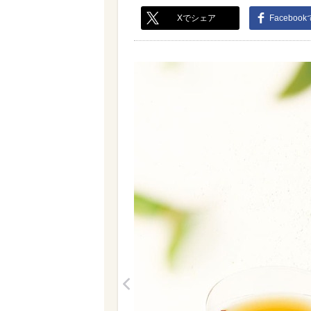
Xでシェア
Faceboo
<