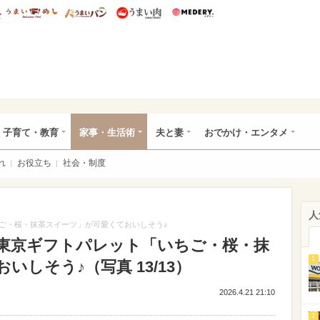
総研 ディズニー特集
mimot.
うまいめし
うまいパン
うまい肉
Medery.
ママ*
子育て・教育
家事・生活術
夫と妻
おでかけ・エンタメ
れ
お役立ち
社会・制度
人
ご・桜・抹茶スイーツ」が可愛くておいしそう♪
東京ギフトパレット「いちご・桜・抹
1
しそう♪（写真 13/13）
2026.4.21 21:10
2