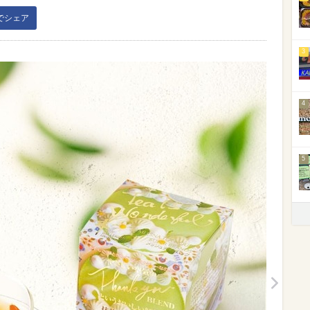
kでシェア
3
4
5