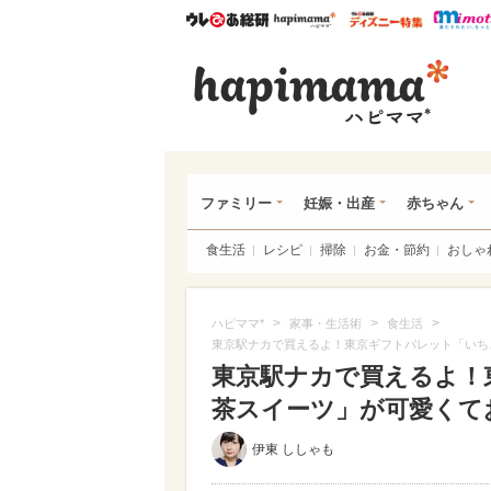
ウレぴあ総研
ハピママ*
ウレぴあ
ハピ
ファミリー
妊娠・出産
赤ちゃん
食生活
レシピ
掃除
お金・節約
おしゃ
>
>
>
ハピママ*
家事・生活術
食生活
東京駅ナカで買えるよ！東京ギフトパレット「いち
東京駅ナカで買えるよ！
茶スイーツ」が可愛くておい
伊東 ししゃも