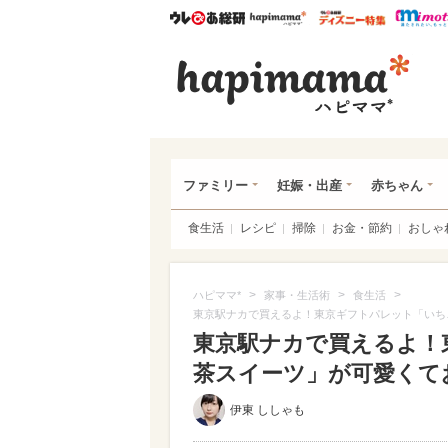
ウレぴあ総研
ハピママ*
ウレぴあ
ハピ
ファミリー
妊娠・出産
赤ちゃん
食生活
レシピ
掃除
お金・節約
おしゃ
>
>
>
ハピママ*
家事・生活術
食生活
東京駅ナカで買えるよ！東京ギフトパレット「いち
東京駅ナカで買えるよ！
茶スイーツ」が可愛くておい
伊東 ししゃも