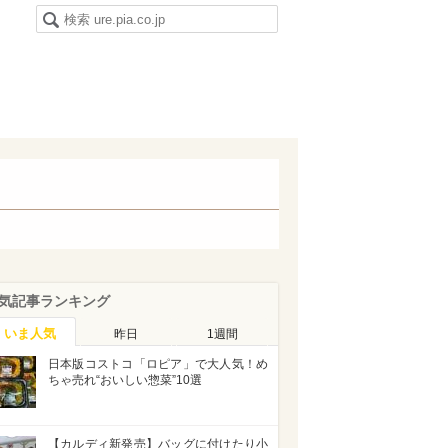
気記事ランキング
いま人気
昨日
1週間
日本版コストコ「ロピア」で大人気！め
ちゃ売れ“おいしい惣菜”10選
【カルディ新発売】バッグに付けたり小