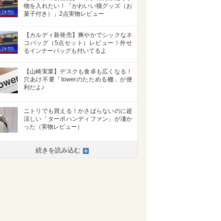
物を入れたい！「かわいい猫グッズ（お
菓子付き）」2点実物レビュー
【カルディ新発売】爽やかでシックなネ
コバッグ（5点セット）レビュー！外せ
るインナーバッグも付いてるよ
【山崎実業】デスクも食卓も広くなる！
穴あけ不要「towerのたためる棚」が便
利だよ♪
ニトリでも買える！かさばらないのに超
涼しい「ターボハンディファン」が凄か
った（実物レビュー）
続きを読み込む
>