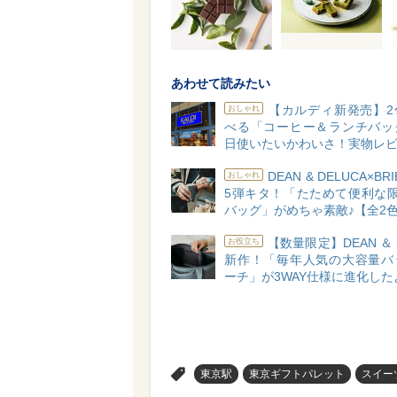
あわせて読みたい
【カルディ新発売】2
おしゃれ
べる「コーヒー＆ランチバッ
日使いたいかわいさ！実物レ
DEAN & DELUCA×BR
おしゃれ
5弾キタ！「たためて便利な限
バッグ」がめちゃ素敵♪【全2
【数量限定】DEAN ＆ 
お役立ち
新作！「毎年人気の大容量バ
ーチ」が3WAY仕様に進化した
>
東京駅
東京ギフトパレット
スイー