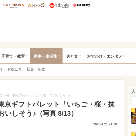
総研 ディズニー特集
mimot.
うまいめし
うまいパン
うまい肉
Medery.
ママ*
子育て・教育
家事・生活術
夫と妻
おでかけ・エンタメ
れ
お役立ち
社会・制度
人
ご・桜・抹茶スイーツ」が可愛くておいしそう♪
東京ギフトパレット「いちご・桜・抹
1
しそう♪（写真 8/13）
2026.4.21 21:10
2