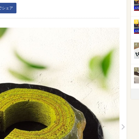
kでシェア
3
4
5