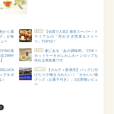
色から選
【全国で人気】激安スーパー・ト
食生活
グ」が毎
ライアルの「売れすぎ惣菜＆スイー
ビュー
ツ」TOP10！
IEFING第
家にある「あの調味料」でOK！
食生活
定2WAY
ホットケーキがふわふわ＋シロップも
色】
作れる簡単裏ワザ
DELUCA
【カルディ新発売】バッグに付
おしゃれ
ッグ＆ポ
けたり小物を入れたい！「かわいい猫
よ♪
グッズ（お菓子付き）」2点実物レビュ
ー
ツ