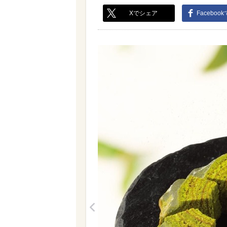
Xでシェア
Faceboo
<