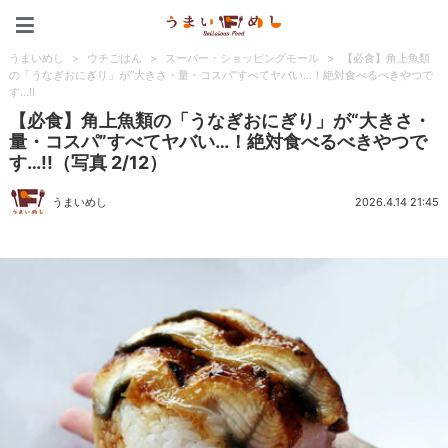
うまいめし
うまいめし
>
ウチごはん
>
スーパー・ショッピングモール
>
【必食】角上魚類
の「うなぎおにぎり」が“大きさ・量・コスパ”すべてヤバい…！絶対食べるべきやつで
す…!!
【必食】角上魚類の「うなぎおにぎり」が“大きさ・
量・コスパ”すべてヤバい…！絶対食べるべきやつで
す…!!（写真 2/12）
うまいめし
2026.4.14 21:45