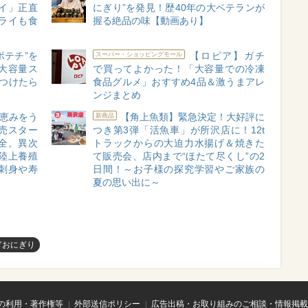
イ」正直
にぎり”を発見！歴40年の大ベテランが
ライも食
握る絶品の味【動画あり】
ポテチ”を
【ロピア】ガチ
スーパー・ショッピングモール
大容量ス
で買ってよかった！「大容量での冷凍
つけたら
食品グルメ」おすすめ4品＆激うまアレ
ンジまとめ
恵みをう
【角上魚類】緊急決定！大好評に
新商品
売スター
つき第3弾「活魚車」が所沢店に！12t
全。異次
トラックからの大迫力水揚げ＆焼きた
陸上養殖
て販売会、店内まで“ほたて尽くし”の2
刺身や寿
日間！～お子様の探究学習やご家族の
。
夏の思い出に～
ぎおにぎり
の利用・著作権等
外部送信ポリシー
広告出稿・お取り組みのご相談・情報掲載