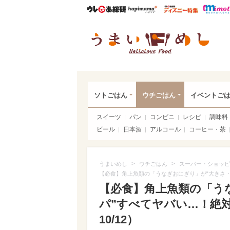
ウレぴあ総研
ハピママ*
ウレぴあ
うま
ソトごはん
ウチごはん
イベントご
スイーツ
パン
コンビニ
レシピ
調味料
ビール
日本酒
アルコール
コーヒー・茶
>
>
うまいめし
ウチごはん
スーパー・ショッピ
【必食】角上魚類の「うなぎおにぎり」が“大きさ・
【必食】角上魚類の「う
パ”すべてヤバい…！絶対
10/12）