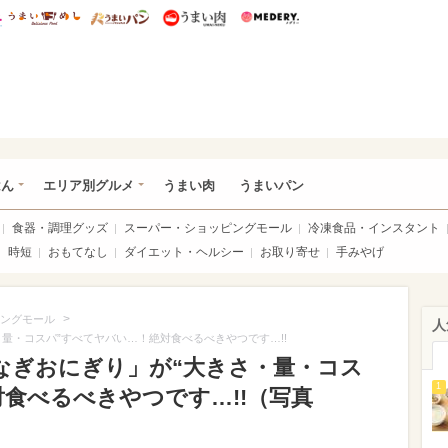
総研 ディズニー特集
mimot.
うまいめし
うまいパン
うまい肉
Medery.
いめし
はん
エリア別グルメ
うまい肉
うまいパン
食器・調理グッズ
スーパー・ショッピングモール
冷凍食品・インスタント
時短
おもてなし
ダイエット・ヘルシー
お取り寄せ
手みやげ
>
ングモール
人
量・コスパ”すべてヤバい…！絶対食べるべきやつです…!!
なぎおにぎり」が“大きさ・量・コス
1
食べるべきやつです…!!（写真