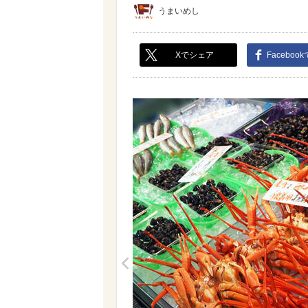
うまいめし
Xでシェア
Faceboo
<