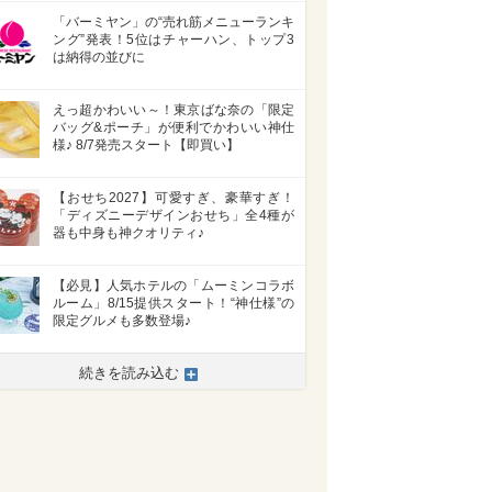
「バーミヤン」の“売れ筋メニューランキ
ング”発表！5位はチャーハン、トップ3
は納得の並びに
えっ超かわいい～！東京ばな奈の「限定
バッグ&ポーチ」が便利でかわいい神仕
様♪ 8/7発売スタート【即買い】
【おせち2027】可愛すぎ、豪華すぎ！
「ディズニーデザインおせち」全4種が
器も中身も神クオリティ♪
【必見】人気ホテルの「ムーミンコラボ
ルーム」8/15提供スタート！“神仕様”の
限定グルメも多数登場♪
続きを読み込む
>