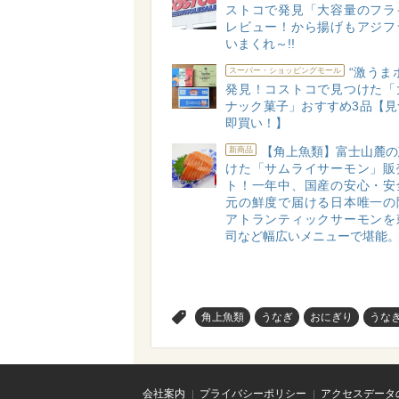
ストコで発見「大容量のフラ
レビュー！から揚げもアジフ
いまくれ～!!
“激うま
スーパー・ショッピングモール
発見！コストコで見つけた「
ナック菓子」おすすめ3品【見
即買い！】
【角上魚類】富士山麓の
新商品
けた「サムライサーモン」販
ト！一年中、国産の安心・安
元の鮮度で届ける日本唯一の
アトランティックサーモンを
司など幅広いメニューで堪能
>
角上魚類
うなぎ
おにぎり
うな
会社案内
プライバシーポリシー
アクセスデータ