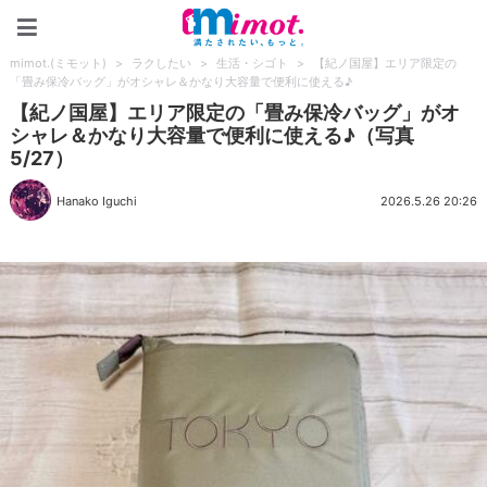
mimot.(ミモット)
mimot.(ミモット)
>
ラクしたい
>
生活・シゴト
>
【紀ノ国屋】エリア限定の
「畳み保冷バッグ」がオシャレ＆かなり大容量で便利に使える♪
【紀ノ国屋】エリア限定の「畳み保冷バッグ」がオ
シャレ＆かなり大容量で便利に使える♪（写真
5/27）
Hanako Iguchi
2026.5.26 20:26