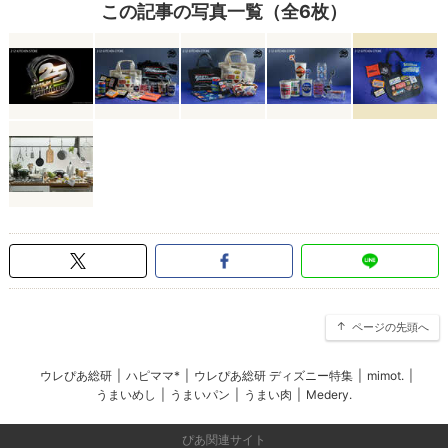
この記事の写真一覧（全6枚）
ページの先頭へ
ウレぴあ総研
|
ハピママ*
|
ウレぴあ総研 ディズニー特集
|
mimot.
|
うまいめし
|
うまいパン
|
うまい肉
|
Medery.
ぴあ関連サイト