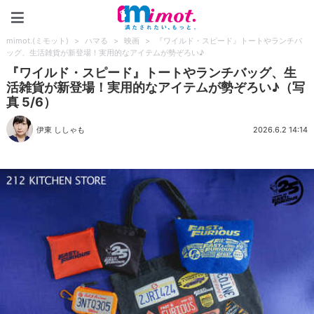
mimot.(ミモット)
mimot.(ミモット)
>
ハマる
>
映画
>
『ワイルド・スピード』トートやランチバ
ッグ、生活雑貨が新登場！実用的なアイテムが勢ぞろい♪
『ワイルド・スピード』トートやランチバッグ、生
活雑貨が新登場！実用的なアイテムが勢ぞろい♪（写
真 5/6）
伊東 ししゃも
2026.6.2 14:14