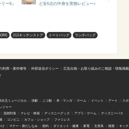
リー5』
ど全5点の中身を実物レビュー♪
TORE
212キッチンストア
トートバッグ
ランチバッグ
の利用・著作権等
外部送信ポリシー
広告出稿・お取り組みのご相談・情報掲載
せ
.5次元ミュージカル
演劇
ニコ動
本・マンガ
ゲーム
イベント
アート
スポ
レジャー
混雑対策
テレビ・映画
ディズニーグッズ
アプリ・ゲーム
ディズニーパス
酒
コンビニ
カフェ・ショップ
ファミレス
かけ
マナー・身だしなみ
節約
ダイエット・健康
家電
文房具
雑貨
キッチ