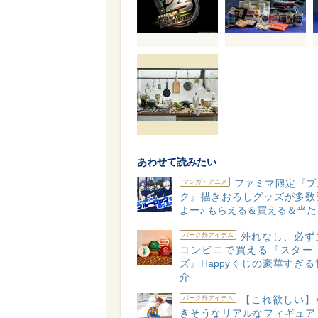
あわせて読みたい
ファミマ限定『ブ
マンガ・アニメ
ク』描きおろしグッズが多数
よー♪ もらえる＆買える＆当た
外れなし、必ず
パーク外アイテム
コンビニで買える『スター
ズ』Happyくじの豪華すぎ
介
【これ欲しい】
パーク外アイテム
きそうなリアルなフィギュア