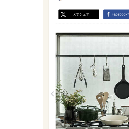
Xでシェア
Faceboo
<