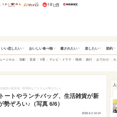
総研 ディズニー特集
mimot.
うまいめし
うまいパン
うまい肉
Medery.
ot.(ミモット)
いい恋したい
おいしい食べ物
癒されたい
楽したい
節約
ミュージカル
演劇
音楽
V系
テレビ・ドラマ
映画
旅行
おでかけ
カ
人
活雑貨が新登場！実用的なアイテムが勢ぞろい♪
トートやランチバッグ、生活雑貨が新
1
勢ぞろい♪（写真 6/6）
2026.6.2 14:14