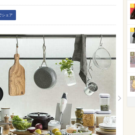
2
kでシェア
3
4
5