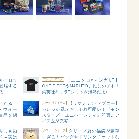
ルーロッ
【ユニクロ×マンガUT】
マンガ・アニメ
登場する
ONE PIECEやNARUTO、推しの子も！
る！
集英社キャラTシャツが爆熱だよ♪
当たる！
【サマンサ×ディズニー】
パーク外アイテム
・ウォー
カレッジ風がおしゃれ可愛い！『モン
る賞品を紹
スターズ・ユニバーシティ』即買いア
イテムが充実
今にも動
タリーズ夏の福袋が豪華
カフェ・ショップ
？→実は
すぎる！バッグやドリンクチケットな