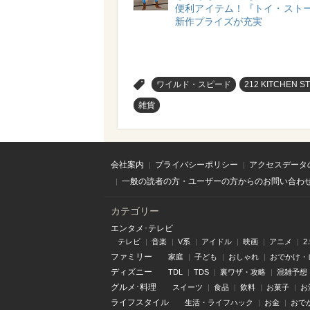
便利アイテム！『トイ・ストー
新作プライズが充実
>
ワイルド・スピード
212 KITCHEN S
雑貨
会社案内
プライバシーポリシー
アクセスデータ
一般の読者の方・ユーザーの方からのお問い合わ
カテゴリー
エンタメ･テレビ
テレビ
音楽
V系
アイドル
映画
アニメ
2
ファミリー
家庭
子ども
おしゃれ
おでかけ・
ディズニー
TDL
TDS
裏ワザ・攻略
混雑予想
グルメ･料理
スイーツ
食品
飲料
お菓子
お
ライフスタイル
生活・ライフハック
お金
おで