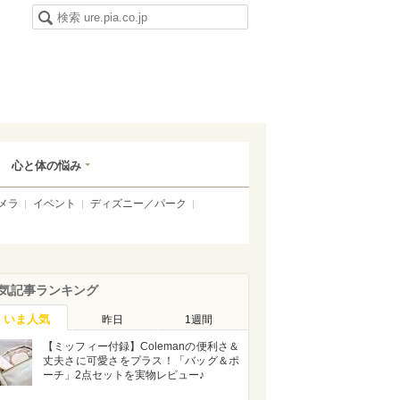
心と体の悩み
メラ
イベント
ディズニー／パーク
気記事ランキング
いま人気
昨日
1週間
【ミッフィー付録】Colemanの便利さ＆
丈夫さに可愛さをプラス！「バッグ＆ポ
ーチ」2点セットを実物レビュー♪