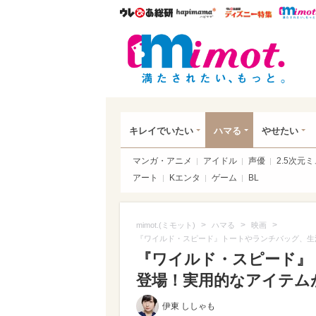
ウレぴあ総研
ハピママ*
ウレぴあ
mim
キレイでいたい
ハマる
やせたい
マンガ・アニメ
アイドル
声優
2.5次元
アート
Kエンタ
ゲーム
BL
>
>
>
mimot.(ミモット)
ハマる
映画
『ワイルド・スピード』トートやランチバッグ、生
『ワイルド・スピード』
登場！実用的なアイテムが
伊東 ししゃも