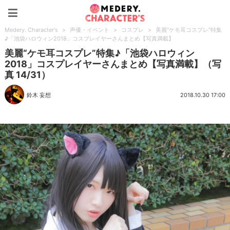
Medery. Character's
Medery. Character's
>
声優・イベント
>
コスプレ
>
美麗“ケモ耳コスプレ”特集
♪「池袋ハロウィン2018」コスプレイヤーさんまとめ【写真満載】
美麗“ケモ耳コスプレ”特集♪「池袋ハロウィン
2018」コスプレイヤーさんまとめ【写真満載】（写
真 14/31）
鈴木 妄想
2018.10.30 17:00