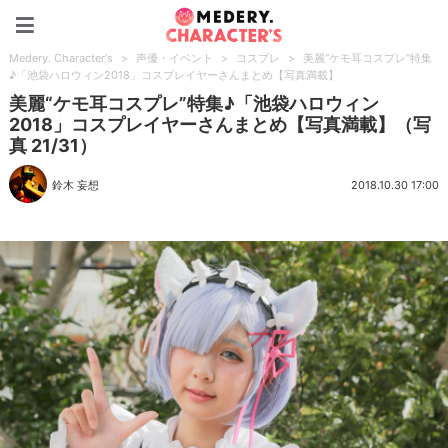
Medery. Character's
Medery. Character's
>
声優・イベント
>
コスプレ
>
美麗“ケモ耳コスプレ”特集
♪「池袋ハロウィン2018」コスプレイヤーさんまとめ【写真満載】
美麗“ケモ耳コスプレ”特集♪「池袋ハロウィン
2018」コスプレイヤーさんまとめ【写真満載】（写
真 21/31）
鈴木 妄想
2018.10.30 17:00