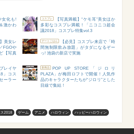
女化も!
【写真満載】“ケモ耳”美女ほか
コスプレ
麗＆激かわ
多彩なコスプレ満載！「ニコニコ超会
議2018」コスプレ特集vol.3
8】美女レ
【必見】コスプレ来店で「時
デートごはん
／FGOや
間無制限飲み放題」がタダになるぞー
ど【写真
っ! 池袋の新店で実施
プレイヤ
POP UP STORE「ジロリ
新商品
018」コス
PLAZA」が梅田ロフトで開催！人気作
、セーラー
品のキャラクターたちが“ジロリ”とした
目線で集結！
2018
ゲーム
アニメ
ハロウィン
ハッピーハロウィン