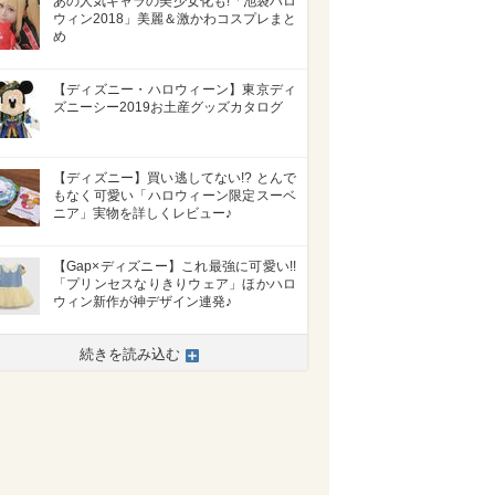
あの人気キャラの美少女化も!「池袋ハロ
ウィン2018」美麗＆激かわコスプレまと
め
【ディズニー・ハロウィーン】東京ディ
ズニーシー2019お土産グッズカタログ
【ディズニー】買い逃してない!? とんで
もなく可愛い「ハロウィーン限定スーベ
ニア」実物を詳しくレビュー♪
【Gap×ディズニー】これ最強に可愛い!!
「プリンセスなりきりウェア」ほかハロ
ウィン新作が神デザイン連発♪
続きを読み込む