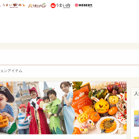
総研 ディズニー特集
mimot.
うまいめし
うまいパン
うまい肉
Medery.
y. Character's
ョンアイテム
人
1
2