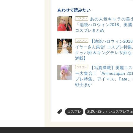
あわせて読みたい
あの人気キャラの美少
コスプレ
「池袋ハロウィン2018」美
コスプレまとめ
【池袋ハロウィン201
コスプレ
イヤーさん集合! コスプレ特集
クッパ姫＆キングテレサ姫な
満載】
【写真満載】美麗コス
コスプレ
ー大集合！「AnimeJapan 2
プレ特集、アイマス、Fate
戦士ほか
>
コスプレ
池袋ハロウィンコスプレフェス