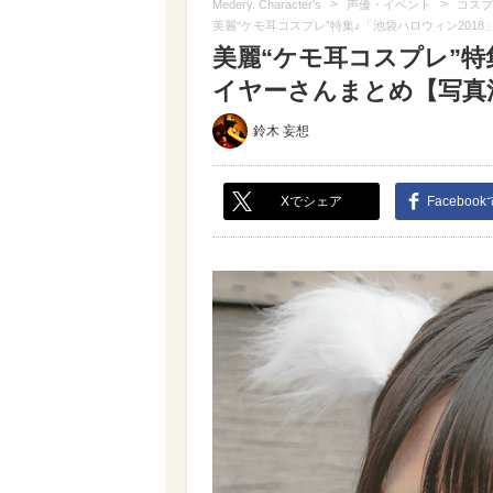
>
>
Medery. Character's
声優・イベント
コスプ
美麗“ケモ耳コスプレ”特集♪「池袋ハロウィン201
美麗“ケモ耳コスプレ”特
イヤーさんまとめ【写真満載
鈴木 妄想
Xでシェア
Faceboo