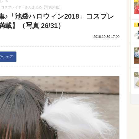
>
レ
8」コスプレイヤーさんまとめ【写真満載】
集♪「池袋ハロウィン2018」コスプレ
】（写真 26/31）
3
2018.10.30 17:00
4
kでシェア
5