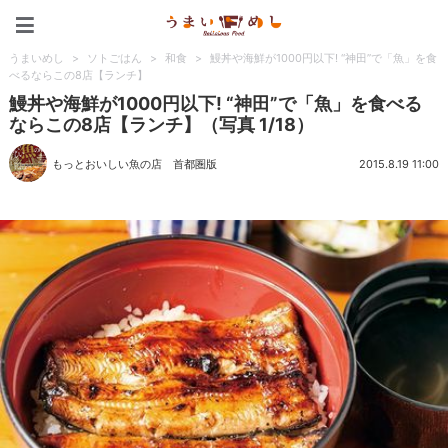
うまいめし
うまいめし
>
ソトごはん
>
和食
>
鰻丼や海鮮が1000円以下! “神田”で「魚」を食
べるならこの8店【ランチ】
鰻丼や海鮮が1000円以下! “神田”で「魚」を食べる
ならこの8店【ランチ】（写真 1/18）
もっとおいしい魚の店 首都圏版
2015.8.19 11:00