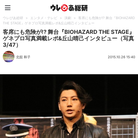
ウレぴあ総研（うれぴあ）
ウレぴあ総研
>
エンタメ・テレビ
>
演劇
>
客席にも危険が!? 舞台『BIOHAZARD
THE STAGE』ゲネプロ写真満載レポ&丘山晴己インタビュー
客席にも危険が!? 舞台『BIOHAZARD THE STAGE』
ゲネプロ写真満載レポ&丘山晴己インタビュー（写真
3/47）
北舘 和子
2015.10.26 15:40