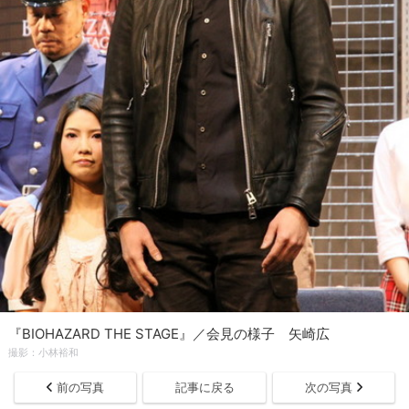
『BIOHAZARD THE STAGE』／会見の様子 矢崎広
撮影：小林裕和
前の写真
記事に戻る
次の写真