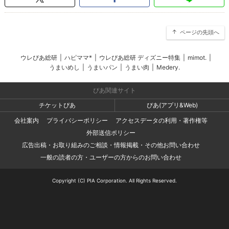
ページの先頭へ
ウレぴあ総研
|
ハピママ*
|
ウレぴあ総研 ディズニー特集
|
mimot.
|
うまいめし
|
うまいパン
|
うまい肉
|
Medery.
ぴあ関連サイト
チケットぴあ
ぴあ(アプリ&Web)
会社案内
プライバシーポリシー
アクセスデータの利用・著作権等
外部送信ポリシー
広告出稿・お取り組みのご相談・情報掲載・その他お問い合わせ
一般の読者の方・ユーザーの方からのお問い合わせ
Copyright (C) PIA Corporation. All Rights Reserved.