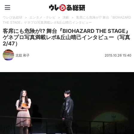
ウレぴあ総研（うれぴあ）
ウレぴあ総研
>
エンタメ・テレビ
>
演劇
>
客席にも危険が!? 舞台『BIOHAZARD
THE STAGE』ゲネプロ写真満載レポ&丘山晴己インタビュー
客席にも危険が!? 舞台『BIOHAZARD THE STAGE』
ゲネプロ写真満載レポ&丘山晴己インタビュー（写真
2/47）
北舘 和子
2015.10.26 15:40