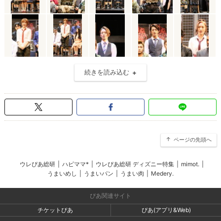
続きを読み込む
ページの先頭へ
ウレぴあ総研
|
ハピママ*
|
ウレぴあ総研 ディズニー特集
|
mimot.
|
うまいめし
|
うまいパン
|
うまい肉
|
Medery.
ぴあ関連サイト
チケットぴあ
ぴあ(アプリ&Web)