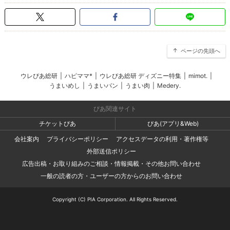
ページの先頭へ
ウレぴあ総研
|
ハピママ*
|
ウレぴあ総研 ディズニー特集
|
mimot.
|
うまいめし
|
うまいパン
|
うまい肉
|
Medery.
ぴあ関連サイト
チケットぴあ
ぴあ(アプリ&Web)
会社案内
プライバシーポリシー
アクセスデータの利用・著作権等
外部送信ポリシー
広告出稿・お取り組みのご相談・情報掲載・その他お問い合わせ
一般の読者の方・ユーザーの方からのお問い合わせ
Copyright (C) PIA Corporation. All Rights Reserved.