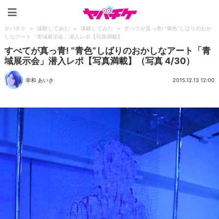
ヤバチケ
ヤバチケ
>
体験してみた
>
体験してみた
>
すべてが真っ青! “青色”しばりのおか
しなアート「青域展示会」潜入レポ【写真満載】
すべてが真っ青! “青色”しばりのおかしなアート「青
域展示会」潜入レポ【写真満載】（写真 4/30）
幸和 あいき
2015.12.13 12:00