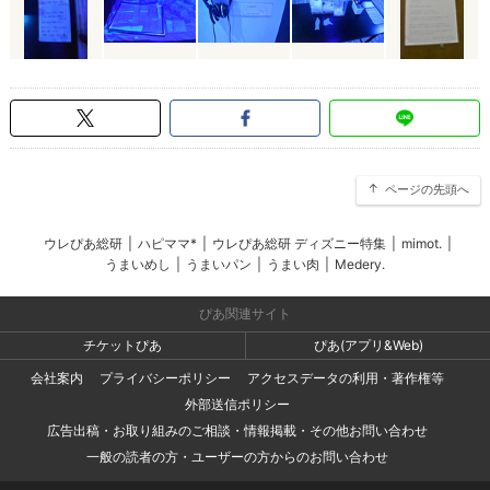
ページの先頭へ
ウレぴあ総研
|
ハピママ*
|
ウレぴあ総研 ディズニー特集
|
mimot.
|
うまいめし
|
うまいパン
|
うまい肉
|
Medery.
ぴあ関連サイト
チケットぴあ
ぴあ(アプリ&Web)
会社案内
プライバシーポリシー
アクセスデータの利用・著作権等
外部送信ポリシー
広告出稿・お取り組みのご相談・情報掲載・その他お問い合わせ
一般の読者の方・ユーザーの方からのお問い合わせ