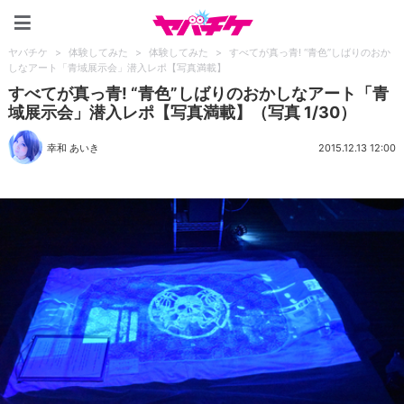
ヤバチケ
ヤバチケ
>
体験してみた
>
体験してみた
>
すべてが真っ青! “青色”しばりのおか
しなアート「青域展示会」潜入レポ【写真満載】
すべてが真っ青! “青色”しばりのおかしなアート「青
域展示会」潜入レポ【写真満載】（写真 1/30）
幸和 あいき
2015.12.13 12:00