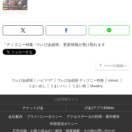
「ディズニー特集 -ウレぴあ総研」更新情報が受け取れます
ページの先頭へ
ウレぴあ総研
|
ハピママ*
|
ウレぴあ総研 ディズニー特集
|
mimot.
|
うまいめし
|
うまいパン
|
うまい肉
|
Medery.
ぴあ関連サイト
チケットぴあ
ぴあ(アプリ&Web)
会社案内
プライバシーポリシー
アクセスデータの利用・著作権等
外部送信ポリシー
広告出稿・お取り組みのご相談・情報掲載・その他お問い合わせ