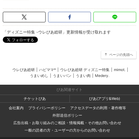
「ディズニー特集 -ウレぴあ総研」更新情報が受け取れます
ページの先頭へ
ウレぴあ総研
|
ハピママ*
|
ウレぴあ総研 ディズニー特集
|
mimot.
|
うまいめし
|
うまいパン
|
うまい肉
|
Medery.
ぴあ関連サイト
チケットぴあ
ぴあ(アプリ&Web)
会社案内
プライバシーポリシー
アクセスデータの利用・著作権等
外部送信ポリシー
広告出稿・お取り組みのご相談・情報掲載・その他お問い合わせ
一般の読者の方・ユーザーの方からのお問い合わせ