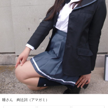
睡さん 絢辻詞（アマガミ）