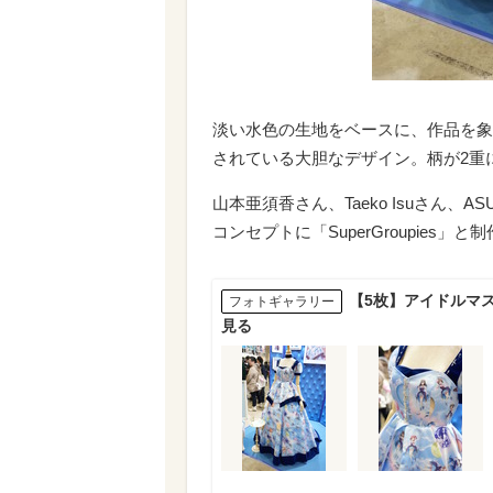
淡い水色の生地をベースに、作品を象
されている大胆なデザイン。柄が2重
山本亜須香さん、Taeko Isuさん、A
コンセプトに「SuperGroupie
【5枚】アイドルマ
フォトギャラリー
見る