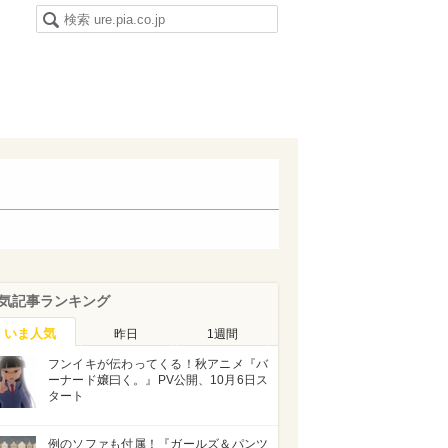
気記事ランキング
いま人気
昨日
1週間
フンイキが伝わってくる！秋アニメ『バ
ーナード嬢曰く。』PV公開、10月6日ス
タート
例のソファも付属！『ガールズ＆パンツ