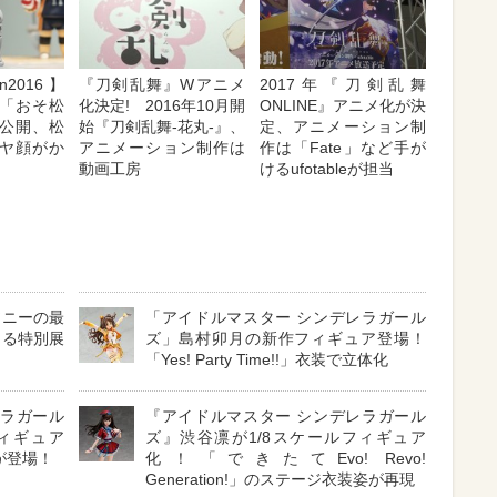
an2016】
『刀剣乱舞』Wアニメ
2017年『刀剣乱舞
「おそ松
化決定! 2016年10月開
ONLINE』アニメ化が決
公開、松
始『刀剣乱舞-花丸-』、
定、アニメーション制
ヤ顔がか
アニメーション制作は
作は「Fate」など手が
動画工房
けるufotableが担当
ソニーの最
「アイドルマスター シンデレラガール
きる特別展
ズ」島村卯月の新作フィギュア登場！
「Yes! Party Time!!」衣装で立体化
レラガール
『アイドルマスター シンデレラガール
ボフィギュア
ズ』渋谷凛が1/8スケールフィギュア
」が登場！
化！「できたてEvo! Revo!
Generation!」のステージ衣装姿が再現