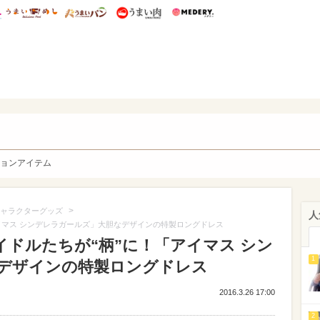
総研 ディズニー特集
mimot.
うまいめし
うまいパン
うまい肉
Medery.
y. Character's
ョンアイテム
>
ャラクターグッズ
人
に！「アイマス シンデレラガールズ」大胆なデザインの特製ロングドレス
6】アイドルたちが“柄”に！「アイマス シン
1
デザインの特製ロングドレス
2016.3.26 17:00
2