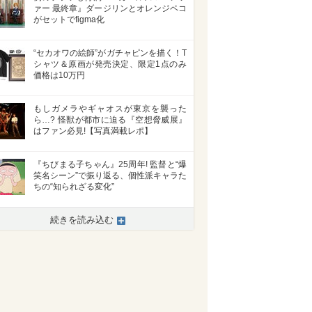
ァー 最終章』ダージリンとオレンジペコ
がセットでfigma化
“セカオワの絵師”がガチャピンを描く！T
シャツ＆原画が発売決定、限定1点のみ
価格は10万円
もしガメラやギャオスが東京を襲った
ら…? 怪獣が都市に迫る『空想脅威展』
はファン必見!【写真満載レポ】
『ちびまる子ちゃん』25周年! 監督と“爆
笑名シーン”で振り返る、個性派キャラた
ちの“知られざる変化”
続きを読み込む