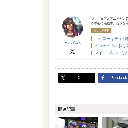
HaruYasy.
フィギュアとアニメが大好
を中心に活動中。好きな
過去の記事
「ハローキティ×
HaruYasy.
ピカチュウのおし
X
マイメロ&クロミが
X
Facebook
関連記事