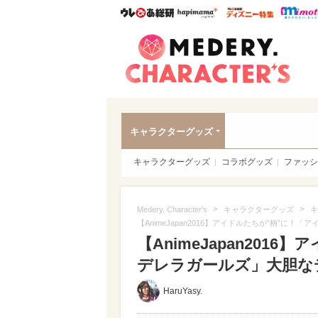
ウレぴあ総研
ハピママ*
ウレぴあ
Meder
キャラクターグッズ
キャラクターグッズ
コラボグッズ
ファッシ
>
>
Medery. Character's
キャラクターグッズ
キ
【AnimeJapan2016】アイドルたちが“柄”
【AnimeJapan201
デレラガールズ」大胆な
HaruYasy.