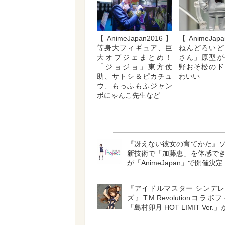
【AnimeJapan2016】
【AnimeJap
等身大フィギュア、巨
ねんどろいど
大オブジェまとめ！
さん」原型が
「ジョジョ」東方仗
野おそ松のド
助、サトシ＆ピカチュ
わいい
ウ、もっふもふジャン
ボにゃんこ先生など
『冴えない彼女の育てかた』
新技術で「加藤恵」を体感で
が「AnimeJapan」で開催決定
『アイドルマスター シンデ
ズ』T.M.Revolutionコラ
「島村卯月 HOT LIMIT Ver.