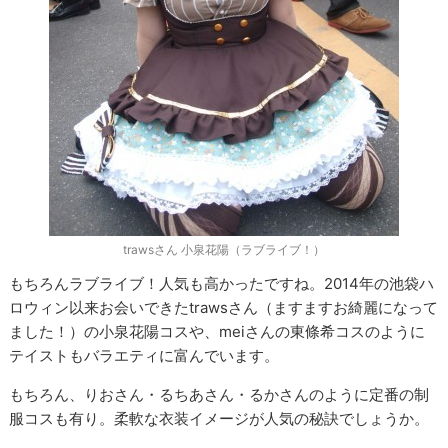
trawsさん 小泉花陽（ラブライブ！）
もちろんラブライブ！人気も高かったですね。2014年の池袋ハ
ロウィン以来お会いできたtrawsさん（ますますお綺麗になって
ました！）の小泉花陽コスや、meiさんの東條希コスのように
テイストもバラエティに富んでいます。
もちろん、りおさん・るちあさん・るかさんのように定番の制
服コスも有り。柔軟な衣装イメージが人気の秘訣でしょうか。