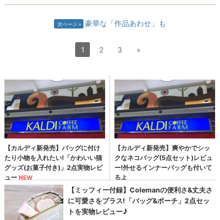
豪華な「作品あわせ」も
次ページ
1
2
3
»