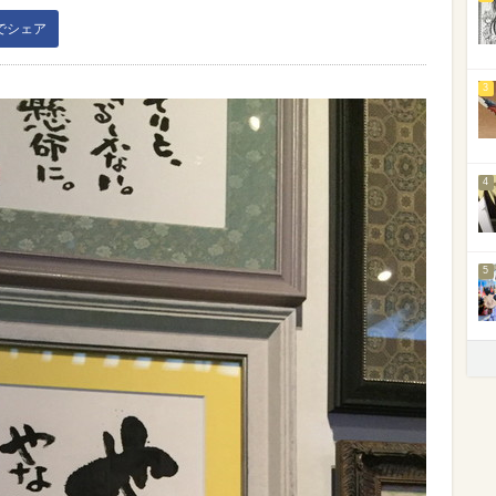
kでシェア
3
4
5