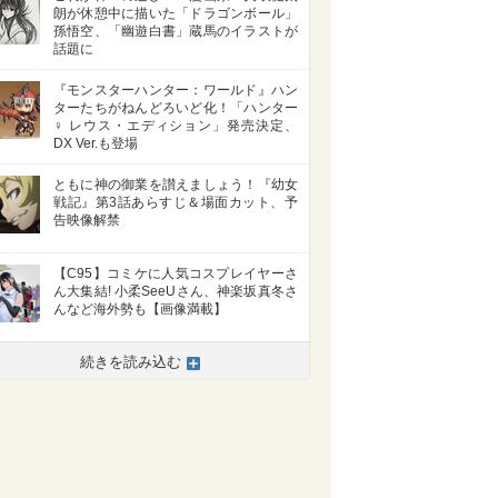
朗が休憩中に描いた「ドラゴンボール」
孫悟空、「幽遊白書」蔵馬のイラストが
話題に
『モンスターハンター：ワールド』ハン
ターたちがねんどろいど化！「ハンター
♀ レウス・エディション」発売決定、
DX Ver.も登場
ともに神の御業を讃えましょう！『幼女
戦記』第3話あらすじ＆場面カット、予
告映像解禁
【C95】コミケに人気コスプレイヤーさ
ん大集結! 小柔SeeUさん、神楽坂真冬さ
んなど海外勢も【画像満載】
続きを読み込む