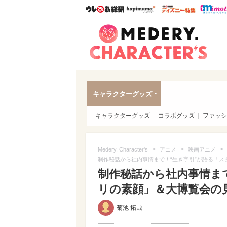
ウレぴあ総研
ハピママ*
ウレぴあ
Meder
キャラクターグッズ
キャラクターグッズ
コラボグッズ
ファッシ
>
>
>
Medery. Character's
アニメ
映画アニメ
制作秘話から社内事情まで！“生き字引”が語る「
制作秘話から社内事情ま
リの素顔」＆大博覧会の見ど
菊池 拓哉