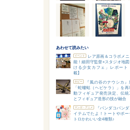
あわせて読みたい
レア原画＆コラボメニ
イベント
能！細田守監督×スタジオ地図
ける少女カフェ」レポート
載】
『風の谷のナウシカ』
ホビー
「蛇螻蛄（ヘビケラ）」を再
動フィギュア発売決定、伝統
とフィギュア造形の技が融合
『パンダコパンダ
マンガ・アニメ
イテムでたよ！トートやポー
トロかわいい全4種類♪