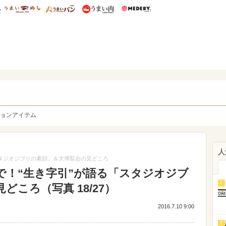
総研 ディズニー特集
mimot.
うまいめし
うまいパン
うまい肉
Medery.
y. Character's
ョンアイテム
人
スタジオジブリの素顔」＆大博覧会の見どころ
で！“生き字引”が語る「スタジオジブ
1
ころ（写真 18/27）
2016.7.10 9:00
2