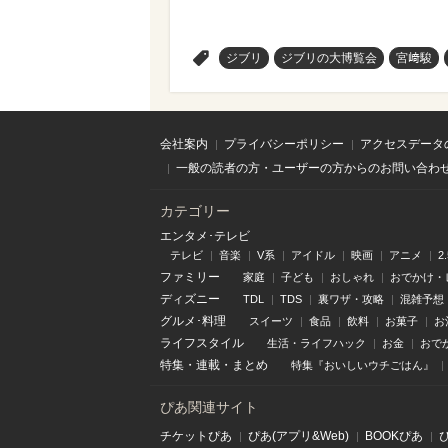
>
ジブリ
ジブリの大博覧会
宮﨑駿
会社案内
プライバシーポリシー
アクセスデータ
一般の読者の方・ユーザーの方からのお問い合わ
カテゴリー
エンタメ･テレビ
テレビ
音楽
V系
アイドル
映画
アニメ
2
ファミリー
家庭
子ども
おしゃれ
おでかけ・
ディズニー
TDL
TDS
裏ワザ・攻略
混雑予想
グルメ･料理
スイーツ
食品
飲料
お菓子
お
ライフスタイル
生活・ライフハック
お金
おで
特集
・
連載
・
まとめ
特集『おいしいウチごはん』
ぴあ関連サイト
チケットぴあ
ぴあ(アプリ&Web)
BOOKぴあ