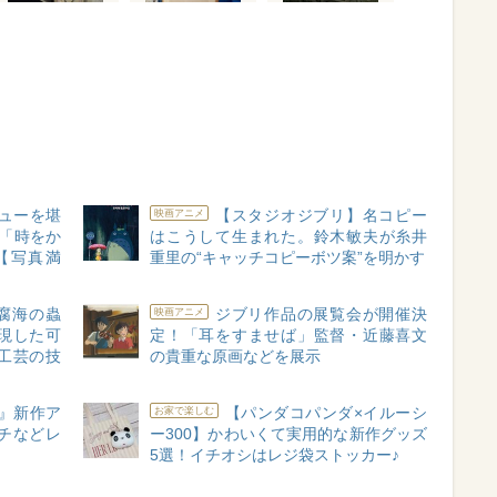
ューを堪
【スタジオジブリ】名コピー
映画アニメ
「時をか
はこうして生まれた。鈴木敏夫が糸井
【写真満
重里の“キャッチコピーボツ案”を明かす
腐海の蟲
ジブリ作品の展覧会が開催決
映画アニメ
現した可
定！「耳をすませば」監督・近藤喜文
工芸の技
の貴重な原画などを展示
』新作ア
【パンダコパンダ×イルーシ
お家で楽しむ
チなどレ
ー300】かわいくて実用的な新作グッズ
5選！イチオシはレジ袋ストッカー♪