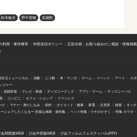
鈴木敏夫
野中晋輔
高畑勲
の利用・著作権等
外部送信ポリシー
広告出稿・お取り組みのご相談・情報掲載
せ
.5次元ミュージカル
演劇
ニコ動
本・マンガ
ゲーム
イベント
アート
スポ
レジャー
混雑対策
テレビ・映画
ディズニーグッズ
アプリ・ゲーム
ディズニーパス
酒
コンビニ
カフェ・ショップ
ファミレス
かけ
マナー・身だしなみ
節約
ダイエット・健康
家電
文房具
雑貨
キッチ
〜シェアしたくなる〜 至福な体験・旅特集
ペット特集：ウチのかぞく
特集 カラダ
ぴあ関⻄版WEB
ぴあ中部版WEB
ぴあフィルムフェスティバル(PFF)