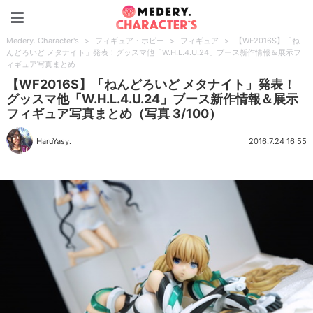
Medery. Character's
Medery. Character's
>
フィギュア・ホビー
>
フィギュア
>
【WF2016S】「ね
んどろいど メタナイト」発表！グッスマ他「W.H.L.4.U.24」ブース新作情報＆展示フ
ィギュア写真まとめ
【WF2016S】「ねんどろいど メタナイト」発表！
グッスマ他「W.H.L.4.U.24」ブース新作情報＆展示
フィギュア写真まとめ（写真 3/100）
HaruYasy.
2016.7.24 16:55