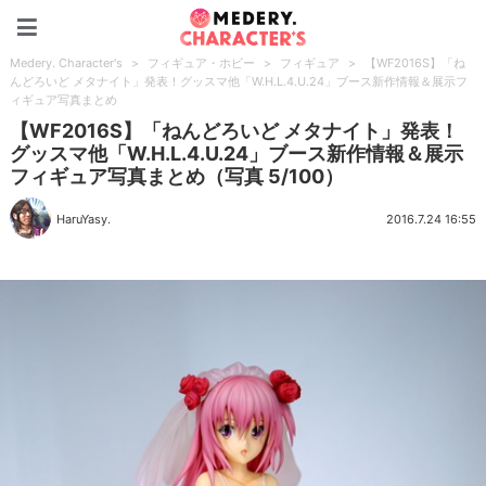
Medery. Character's
Medery. Character's
>
フィギュア・ホビー
>
フィギュア
>
【WF2016S】「ね
んどろいど メタナイト」発表！グッスマ他「W.H.L.4.U.24」ブース新作情報＆展示フ
ィギュア写真まとめ
【WF2016S】「ねんどろいど メタナイト」発表！
グッスマ他「W.H.L.4.U.24」ブース新作情報＆展示
フィギュア写真まとめ（写真 5/100）
HaruYasy.
2016.7.24 16:55