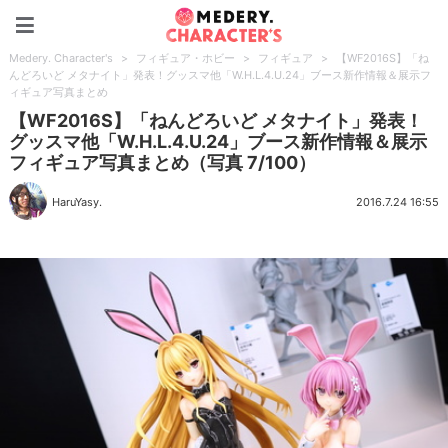
Medery. Character's
Medery. Character's
>
フィギュア・ホビー
>
フィギュア
>
【WF2016S】「ね
んどろいど メタナイト」発表！グッスマ他「W.H.L.4.U.24」ブース新作情報＆展示フ
ィギュア写真まとめ
【WF2016S】「ねんどろいど メタナイト」発表！
グッスマ他「W.H.L.4.U.24」ブース新作情報＆展示
フィギュア写真まとめ（写真 7/100）
HaruYasy.
2016.7.24 16:55