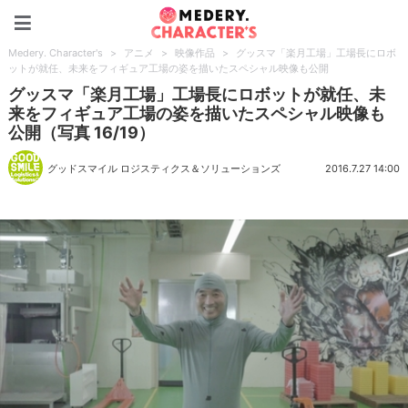
Medery. Character's
Medery. Character's
>
アニメ
>
映像作品
>
グッスマ「楽月工場」工場長にロボ
ットが就任、未来をフィギュア工場の姿を描いたスペシャル映像も公開
グッスマ「楽月工場」工場長にロボットが就任、未
来をフィギュア工場の姿を描いたスペシャル映像も
公開（写真 16/19）
グッドスマイル ロジスティクス＆ソリューションズ
2016.7.27 14:00