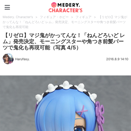
Medery. Character's
Medery. Character's
>
フィギュア・ホビー
>
フィギュア
>
【リゼロ】マジ鬼が
かってんな！「ねんどろいど レム」発売決定、モーニングスターや角つき前髪パーツ
で鬼化も再現可能
【リゼロ】マジ鬼がかってんな！「ねんどろいど レ
ム」発売決定、モーニングスターや角つき前髪パー
ツで鬼化も再現可能（写真 4/5）
HaruYasy.
2016.8.9 14:10