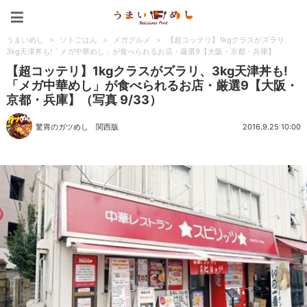
うまいめし
うまいめし
>
ソトごはん
>
メガグルメ
>
【超コッテリ】1kgクラスがズラリ、
3kg天津丼も!「メガ中華めし」が食べられるお店・厳選9【大阪・京都・兵庫】
【超コッテリ】1kgクラスがズラリ、3kg天津丼も!
「メガ中華めし」が食べられるお店・厳選9【大阪・
京都・兵庫】（写真 9/33）
驚胃のガツめし 関西版
2016.9.25 10:00