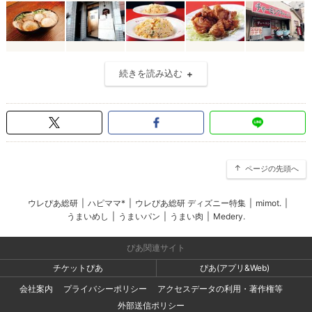
続きを読み込む
ページの先頭へ
ウレぴあ総研
|
ハピママ*
|
ウレぴあ総研 ディズニー特集
|
mimot.
|
うまいめし
|
うまいパン
|
うまい肉
|
Medery.
ぴあ関連サイト
チケットぴあ
ぴあ(アプリ&Web)
会社案内
プライバシーポリシー
アクセスデータの利用・著作権等
外部送信ポリシー