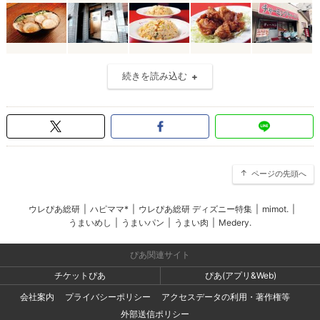
続きを読み込む
ページの先頭へ
ウレぴあ総研
|
ハピママ*
|
ウレぴあ総研 ディズニー特集
|
mimot.
|
うまいめし
|
うまいパン
|
うまい肉
|
Medery.
ぴあ関連サイト
チケットぴあ
ぴあ(アプリ&Web)
会社案内
プライバシーポリシー
アクセスデータの利用・著作権等
外部送信ポリシー