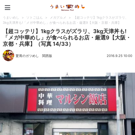
うまいめし
うまいめし
>
ソトごはん
>
メガグルメ
>
【超コッテリ】1kgクラスがズラリ、
3kg天津丼も!「メガ中華めし」が食べられるお店・厳選9【大阪・京都・兵庫】
【超コッテリ】1kgクラスがズラリ、3kg天津丼も!
「メガ中華めし」が食べられるお店・厳選9【大阪・
京都・兵庫】（写真 14/33）
驚胃のガツめし 関西版
2016.9.25 10:00