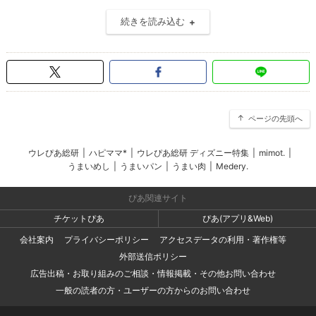
続きを読み込む
ページの先頭へ
ウレぴあ総研
|
ハピママ*
|
ウレぴあ総研 ディズニー特集
|
mimot.
|
うまいめし
|
うまいパン
|
うまい肉
|
Medery.
ぴあ関連サイト
チケットぴあ
ぴあ(アプリ&Web)
会社案内
プライバシーポリシー
アクセスデータの利用・著作権等
外部送信ポリシー
広告出稿・お取り組みのご相談・情報掲載・その他お問い合わせ
一般の読者の方・ユーザーの方からのお問い合わせ