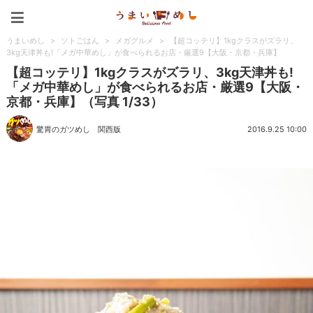
うまいめし
うまいめし
>
ソトごはん
>
メガグルメ
>
【超コッテリ】1kgクラスがズラリ、
3kg天津丼も!「メガ中華めし」が食べられるお店・厳選9【大阪・京都・兵庫】
【超コッテリ】1kgクラスがズラリ、3kg天津丼も!
「メガ中華めし」が食べられるお店・厳選9【大阪・
京都・兵庫】（写真 1/33）
驚胃のガツめし 関西版
2016.9.25 10:00