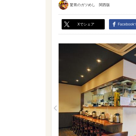
驚胃のガツめし 関西版
Xでシェア
Faceboo
<