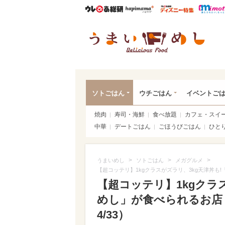
ウレぴあ総研
ハピママ*
ウレぴあ
うま
ソトごはん
ウチごはん
イベントご
焼肉
寿司・海鮮
食べ放題
カフェ・スイ
中華
デートごはん
ごほうびごはん
ひと
>
>
>
うまいめし
ソトごはん
メガグルメ
【超コッテリ】1kgクラスがズラリ、3kg天津丼
【超コッテリ】1kgクラ
めし」が食べられるお店
4/33）