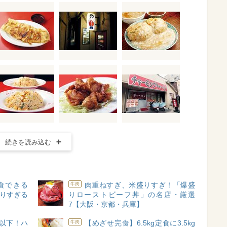
続きを読み込む
完食できる
肉重ねすぎ、米盛りすぎ！「爆盛
牛肉
盛りすぎる
りローストビーフ丼」の名店・厳選
7【大阪・京都・兵庫】
円以下！ハ
【めざせ完食】6.5kg定食に3.5kg
牛肉