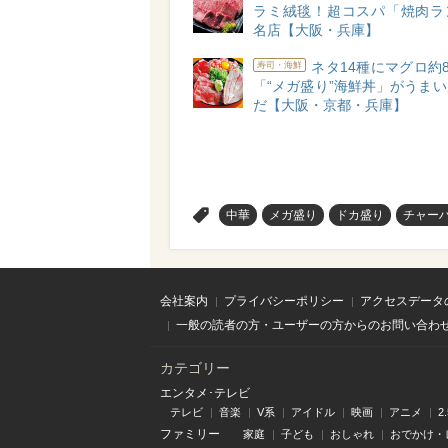
ラミ絨毯！超コスパ「焼肉ラ
名店【大阪・兵庫】
ネタ14種にマグロ約8
寿司・海鮮
「“メガ盛り”海鮮丼」がうま
だ【大阪・京都・兵庫】
>
中華
メガ盛り
ドカ盛り
チャー
会社案内
プライバシーポリシー
アクセスデータ
一般の読者の方・ユーザーの方からのお問い合わ
カテゴリー
エンタメ･テレビ
テレビ
音楽
V系
アイドル
映画
アニメ
2
ファミリー
家庭
子ども
おしゃれ
おでかけ・