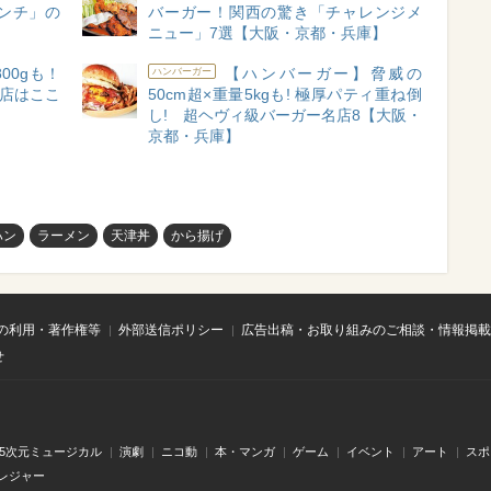
ンチ」の
バーガー！関西の驚き「チャレンジメ
ニュー」7選【大阪・京都・兵庫】
00gも！
【ハンバーガー】脅威の
ハンバーガー
い店はここ
50cm超×重量5kgも! 極厚パティ重ね倒
し! 超ヘヴィ級バーガー名店8【大阪・
京都・兵庫】
ハン
ラーメン
天津丼
から揚げ
の利用・著作権等
外部送信ポリシー
広告出稿・お取り組みのご相談・情報掲載
せ
.5次元ミュージカル
演劇
ニコ動
本・マンガ
ゲーム
イベント
アート
スポ
レジャー