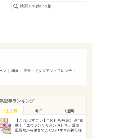
ーン
和食
洋食・イタリアン・フレンチ
気記事ランキング
いま人気
昨日
1週間
【これはすごい】“おせち補完計画”始
動！「エヴァンゲリオンおせち」爆誕、
風呂敷から箸までこだわりすぎの神仕様