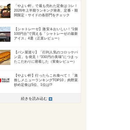
「やよい軒」で最も売れた定食はコレ！
2026年上半期ランキング発表、定番・期
間限定・サイドの各部門をチェック
【シャトレーゼ】激安＆おいしい！“1個
100円台”で買える「シャトレーゼの最新
アイス」4選（正直レビュー）
【パン屋巡り】「行列人気のコロッケパ
ン店」を発見！“330円の美味”につまっ
たこだわりに密着した（実食レビュー）
【やよい軒】行ったらこれ食べて！「激
推しメニューランキングTOP10」肉野菜
炒め定食は5位、1位は!?
続きを読み込む
>