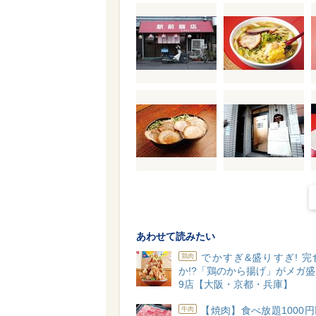
あわせて読みたい
でかすぎ&盛りすぎ! 
鶏肉
か!?「鶏のから揚げ」がメガ
9店【大阪・京都・兵庫】
【焼肉】食べ放題1000
牛肉