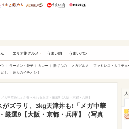
総研 ディズニー特集
mimot.
うまいめし
うまいパン
うまい肉
Medery.
いめし
はん
エリア別グルメ
うまい肉
うまいパン
ーツ
ラーメン・餃子
カレー
揚げもの
メガグルメ
ファミレス・大手チェ
りめし
達人のイチオシ！
人
も!「メガ中華めし」が食べられるお店・厳選9【大阪・京都・兵庫】
スがズラリ、3kg天津丼も!「メガ中華
1
・厳選9【大阪・京都・兵庫】（写真