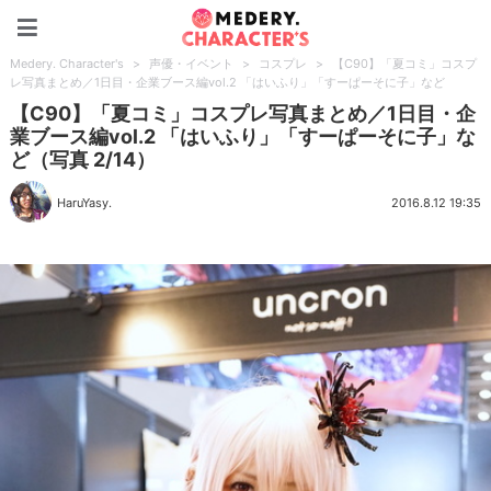
Medery. Character's
Medery. Character's
>
声優・イベント
>
コスプレ
>
【C90】「夏コミ」コスプ
レ写真まとめ／1日目・企業ブース編vol.2 「はいふり」「すーぱーそに子」など
【C90】「夏コミ」コスプレ写真まとめ／1日目・企
業ブース編vol.2 「はいふり」「すーぱーそに子」な
ど（写真 2/14）
HaruYasy.
2016.8.12 19:35