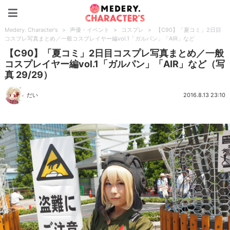
Medery. Character's
Medery. Character's
>
声優・イベント
>
コスプレ
>
【C90】「夏コミ」2日目
コスプレ写真まとめ／一般コスプレイヤー編vol.1「ガルパン」「AIR」など
【C90】「夏コミ」2日目コスプレ写真まとめ／一般
コスプレイヤー編vol.1「ガルパン」「AIR」など（写
真 29/29）
だい
2016.8.13 23:10