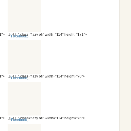
1">
より）" class="lazy ofi" width="114" height="171">
「Facebook」
1">
より）" class="lazy ofi" width="114" height="76">
「Facebook」
1">
より）" class="lazy ofi" width="114" height="76">
「Facebook」