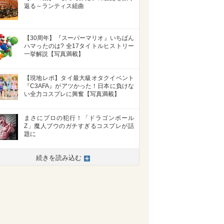
返る～ランティス組曲
【30周年】『スーパーマリオ』いちばん
ハマったのは? 全17タイトルヒストリー
一挙解説【写真満載】
>
【現地レポ】タイ最大級オタクイベント
『C3AFA』がアツかった！日本に負けな
い全力コスプレに興奮【写真満載】
まさにプロの犯行！「ドラゴンボール
Z」魔人ブウのガチすぎるコスプレが話
題に
続きを読み込む