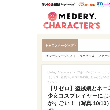
ウレぴあ総研
ハピママ*
ウレぴあ
Meder
キャラクターグッズ
キャラクターグッズ
コラボグッズ
ファッシ
>
>
Medery. Character's
声優・イベント
コスプ
【リゼロ】盗賊娘とネコ耳男の娘、どちらが好み？
すごい！
【リゼロ】盗賊娘とネコ
少女コスプレイヤーによ
がすごい！（写真 10/10