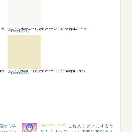
3">
より）" class="lazy ofi" width="114" height="171">
「Facebook」
1">
より）" class="lazy ofi" width="114" height="76">
「Facebook」
着から学
これ人をダメにするヤ
キャラクターグッズ
イヤーコン
ツ！「リゼロ」レムの胸に飛び込め