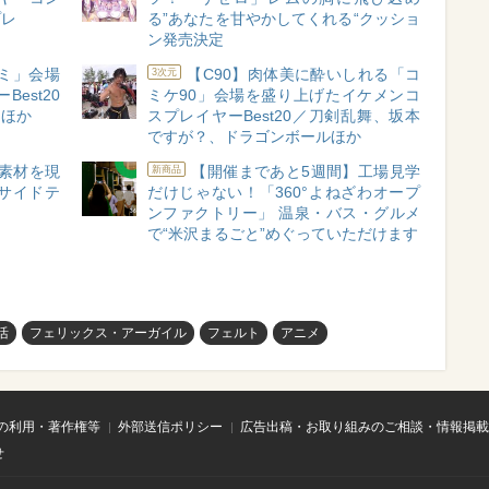
プレ
る”あなたを甘やかしてくれる“クッショ
ン発売決定
コミ」会場
【C90】肉体美に酔いしれる「コ
3次元
est20
ミケ90」会場を盛り上げたイケメンコ
クほか
スプレイヤーBest20／刀剣乱舞、坂本
ですが？、ドラゴンボールほか
素材を現
【開催まであと5週間】工場見学
新商品
サイドテ
だけじゃない！「360°よねざわオープ
ンファクトリー」 温泉・バス・グルメ
で“米沢まるごと”めぐっていただけます
活
フェリックス・アーガイル
フェルト
アニメ
の利用・著作権等
外部送信ポリシー
広告出稿・お取り組みのご相談・情報掲載
せ