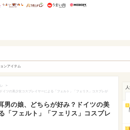
総研 ディズニー特集
mimot.
うまいめし
うまいパン
うまい肉
Medery.
y. Character's
ョンアイテム
>
レ
人
ドイツの美少女コスプレイヤーによる「フェルト」「フェリス」コスプレが
耳男の娘、どちらが好み？ドイツの美
1
る「フェルト」「フェリス」コスプレ
）
2