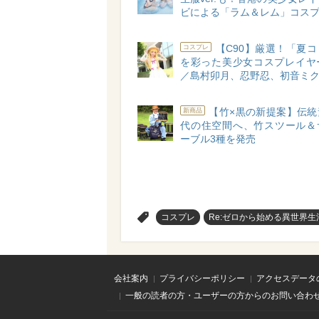
ビによる「ラム＆レム」コス
【C90】厳選！「夏
コスプレ
を彩った美少女コスプレイヤーB
／島村卯月、忍野忍、初音ミ
【竹×黒の新提案】伝統
新商品
代の住空間へ、竹スツール＆
ーブル3種を発売
>
コスプレ
Re:ゼロから始める異世界生
会社案内
プライバシーポリシー
アクセスデータ
一般の読者の方・ユーザーの方からのお問い合わ