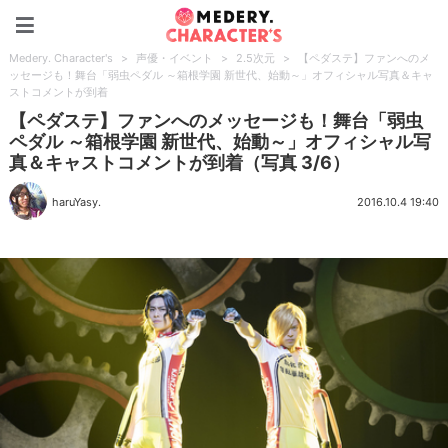
Medery. Character's
Medery. Character's
>
声優・イベント
>
2.5次元
>
【ペダステ】ファンへのメ
ッセージも！舞台「弱虫ペダル ～箱根学園 新世代、始動～」オフィシャル写真＆キャ
ストコメントが到着
【ペダステ】ファンへのメッセージも！舞台「弱虫
ペダル ～箱根学園 新世代、始動～」オフィシャル写
真＆キャストコメントが到着（写真 3/6）
haruYasy.
2016.10.4 19:40