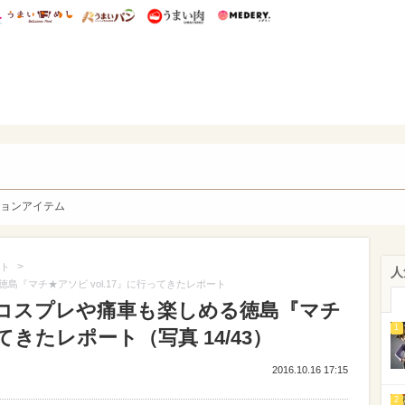
総研 ディズニー特集
mimot.
うまいめし
うまいパン
うまい肉
Medery.
y. Character's
ョンアイテム
>
ト
人
『マチ★アソビ vol.17』に行ってきたレポート
コスプレや痛車も楽しめる徳島『マチ
1
ってきたレポート（写真 14/43）
2016.10.16 17:15
2