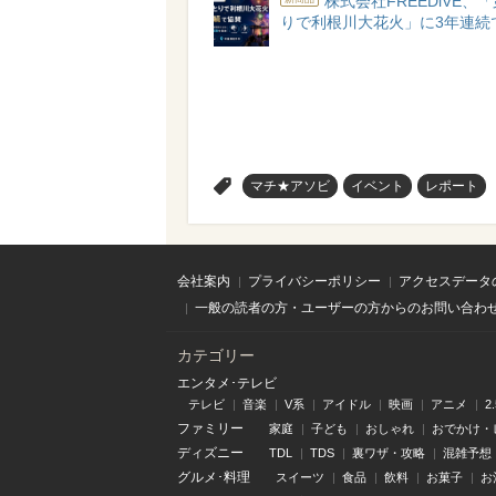
株式会社FREEDiVE、「
りで利根川大花火」に3年連続
>
マチ★アソビ
イベント
レポート
会社案内
プライバシーポリシー
アクセスデータ
一般の読者の方・ユーザーの方からのお問い合わ
カテゴリー
エンタメ･テレビ
テレビ
音楽
V系
アイドル
映画
アニメ
2
ファミリー
家庭
子ども
おしゃれ
おでかけ・
ディズニー
TDL
TDS
裏ワザ・攻略
混雑予想
グルメ･料理
スイーツ
食品
飲料
お菓子
お