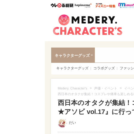
ウレぴあ総研
ハピママ*
ウレぴあ
Meder
キャラクターグッズ
キャラクターグッズ
コラボグッズ
ファッシ
>
>
Medery. Character's
声優・イベント
イベン
西日本のオタクが集結！コスプレや痛車も楽しめる徳島
西日本のオタクが集結！
★アソビ vol.17』に行
だい