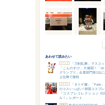
あわせて読みたい
「刀剣乱舞」マスコッ
イベント
「こんのすけ」大健闘！「ゆ
グランプリ」企業部門第1位に
上位陣で激戦
「ネトゲ嫁」「Fate
コスプレ
のコスいっぱい! 韓国コスプ
『コスプレコレクション 010 
ル！』レポート
新商品