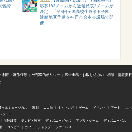
第71回と
【近畿地区協議会】（開催報告）
で協賛
応募183チームから近畿代表2チームが
決定！「第4回全国高校生政策甲子園」
近畿地区予選を神戸市会本会議場で開
催
の利用・著作権等
外部送信ポリシー
広告出稿・お取り組みのご相談・情報掲載
せ
.5次元ミュージカル
演劇
ニコ動
本・マンガ
ゲーム
イベント
アート
スポ
レジャー
混雑対策
テレビ・映画
ディズニーグッズ
アプリ・ゲーム
ディズニーパス
酒
コンビニ
カフェ・ショップ
ファミレス