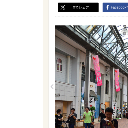
Xでシェア
Faceboo
<