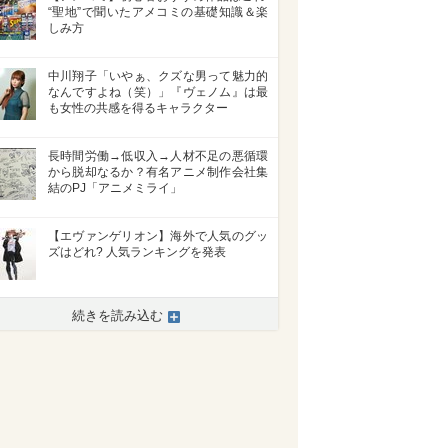
“聖地”で聞いたアメコミの基礎知識＆楽
しみ方
中川翔子「いやぁ、クズな男って魅力的
なんですよね（笑）」『ヴェノム』は最
も女性の共感を得るキャラクター
長時間労働→低収入→人材不足の悪循環
から脱却なるか？有名アニメ制作会社集
結のPJ「アニメミライ」
【エヴァンゲリオン】海外で人気のグッ
ズはどれ? 人気ランキングを発表
>
続きを読み込む