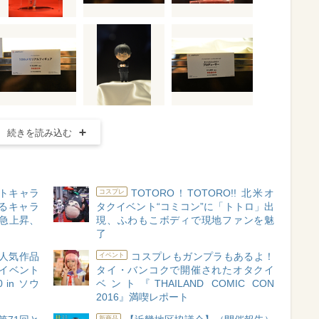
続きを読み込む
トキャラ
TOTORO！TOTORO!! 北米オ
コスプレ
るキャラ
タクイベント“コミコン”に「トトロ」出
急上昇、
現、ふわもこボディで現地ファンを魅
了
」人気作品
コスプレもガンプラもあるよ！
イベント
レイベント
タイ・バンコクで開催されたオタクイ
in ソウ
ベント『THAILAND COMIC CON
2016』満喫レポート
新商品