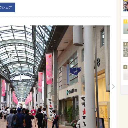
kでシェア
3
4
5