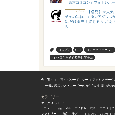
「東京コミコン」フォトレポ
【必見】大人気
カフェ・スイーツ
チェの黒ねこ」激レアグッズが1
31だけ販売！買えるのは“あ
み!!
>
コスプレ
C91
コミックマーケット
Re:ゼロから始める異世界生活
会社案内
プライバシーポリシー
アクセスデータ
一般の読者の方・ユーザーの方からのお問い合わ
カテゴリー
エンタメ･テレビ
テレビ
音楽
V系
アイドル
映画
アニメ
2
ファミリー
家庭
子ども
おしゃれ
おでかけ・