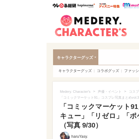
ウレぴあ総研
ハピママ*
ウレぴあ
Meder
キャラクターグッズ
キャラクターグッズ
コラボグッズ
ファッシ
>
>
Medery. Character's
声優・イベント
コスプ
「コミックマーケット91」コスプレ写真まとめvo
「コミックマーケット91
キュー」「リゼロ」「ポ
（写真 9/30）
haruYasy.