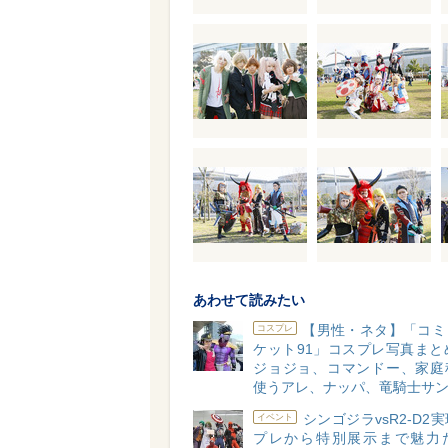
あわせて読みたい
【男性・ネタ】「コミ
コスプレ
ケット91」コスプレ写真まとめv
ジョジョ、コマンドー、家庭
使うアレ、ナッパ、竜騎士サ
シンゴジラvsR2-D2
イベント
プレから特別展示まで魅力