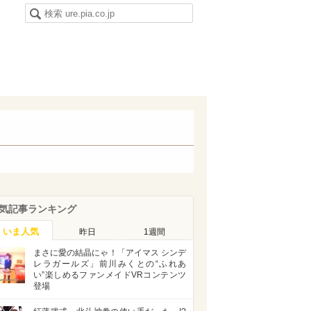
気記事ランキング
いま人気
昨日
1週間
まさに愛の結晶にゃ！「アイマス シンデ
レラガールズ」前川みくとの“ふれあ
い”楽しめるファンメイドVRコンテンツ
登場