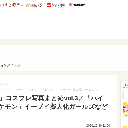
総研 ディズニー特集
mimot.
うまいめし
うまいパン
うまい肉
Medery.
y. Character's
ョンアイテム
>
レ
人
l.3／「ハイキュー」「リゼロ」「ポケモン」イーブイ擬人化ガールズなど
」コスプレ写真まとめvol.3／「ハイ
1
ケモン」イーブイ擬人化ガールズなど
2016.12.30 11:50
2