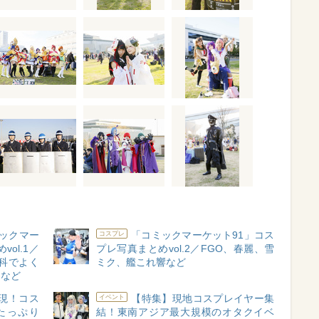
ックマー
「コミックマーケット91」コス
コスプレ
ol.1／
プレ写真まとめvol.2／FGO、春麗、雪
科でよく
ミク、艦これ響など
ンなど
実現！コス
【特集】現地コスプレイヤー集
イベント
たっぷり
結！東南アジア最大規模のオタクイベ