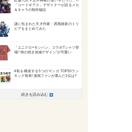
紅蓮弐式＝北斗神拳の使い手だった…!?
「コードギアス」デザイナーが語るメカ
＆キャラの制作秘話
謎に包まれた天才作家・西尾維新のトリ
ビアをまとめてみた
「ユニクロ×モンハン」コラボTシャツ登
場! “肉の焼き加減デザイン”が可愛い
#私を構成する5つのマンガ TOP50ラン
キング発表! 漫画ファンが選んだ1位は?
続きを読み込む