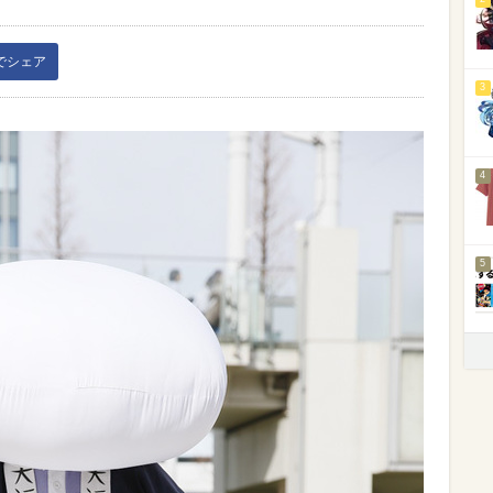
kでシェア
3
4
5