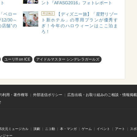
ート
ント『AFASG2016』フォトレポート
「ベロー
【ディズニー旅】「星野リゾー
周辺施設
2/30～
ト新ホテル」の専用プランが優秀す
の店舗”の
ぎ！今年のハロウィーンはここ泊ま
ろ！
ユーリ!!! on ICE
アイドルマスター シンデレラガールズ
の利用・著作権等
外部送信ポリシー
広告出稿・お取り組みのご相談・情報掲載
せ
.5次元ミュージカル
演劇
ニコ動
本・マンガ
ゲーム
イベント
アート
スポ
レジャー