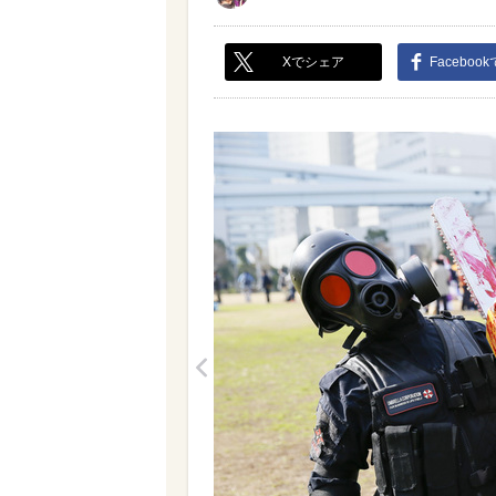
Xでシェア
Faceboo
<