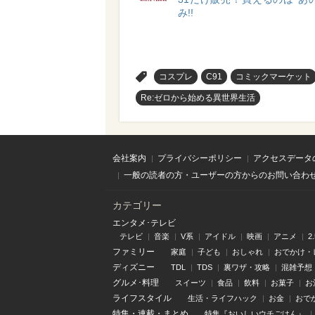
み!!
>
コスプレ
C91
コミックマーケット
Re:ゼロから始める異世界生活
会社案内
プライバシーポリシー
アクセスデータ
一般の読者の方・ユーザーの方からのお問い合わ
カテゴリー
エンタメ･テレビ
テレビ
音楽
V系
アイドル
映画
アニメ
2
ファミリー
家庭
子ども
おしゃれ
おでかけ・
ディズニー
TDL
TDS
裏ワザ・攻略
混雑予想
グルメ･料理
スイーツ
食品
飲料
お菓子
お
ライフスタイル
生活・ライフハック
お金
おで
特集
・
連載
・
まとめ
特集『おいしいウチごはん』