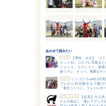
あわせて読みたい
【男性・ネタ】「コミ
コスプレ
ケット91」コスプレ写真まとめv
ジョジョ、コマンドー、家庭
使うアレ、ナッパ、竜騎士サ
シンゴジラvsR2-D2
イベント
プレから特別展示まで魅力
「東京コミコン」フォトレポ
【必見】大人気
カフェ・スイーツ
チェの黒ねこ」激レアグッズが1
31だけ販売！買えるのは“あ