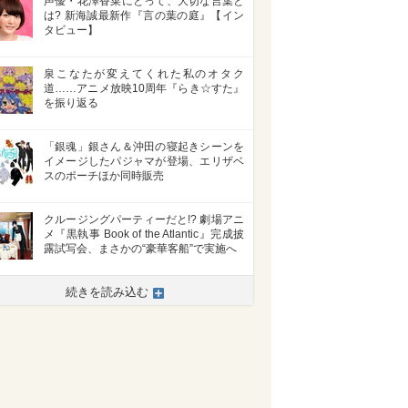
声優・花澤香菜にとって、大切な言葉と
は? 新海誠最新作『言の葉の庭』【イン
タビュー】
泉こなたが変えてくれた私のオタク
道……アニメ放映10周年『らき☆すた』
を振り返る
「銀魂」銀さん＆沖田の寝起きシーンを
イメージしたパジャマが登場、エリザベ
スのポーチほか同時販売
クルージングパーティーだと!? 劇場アニ
メ『黒執事 Book of the Atlantic』完成披
露試写会、まさかの“豪華客船”で実施へ
続きを読み込む
>