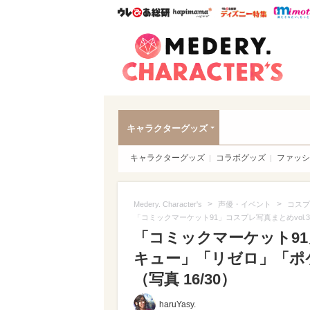
ウレぴあ総研
ハピママ*
ウレぴあ
Meder
キャラクターグッズ
キャラクターグッズ
コラボグッズ
ファッシ
>
>
Medery. Character's
声優・イベント
コスプ
「コミックマーケット91」コスプレ写真まとめvo
「コミックマーケット91
キュー」「リゼロ」「ポ
（写真 16/30）
haruYasy.