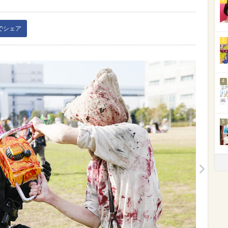
kでシェア
3
4
5