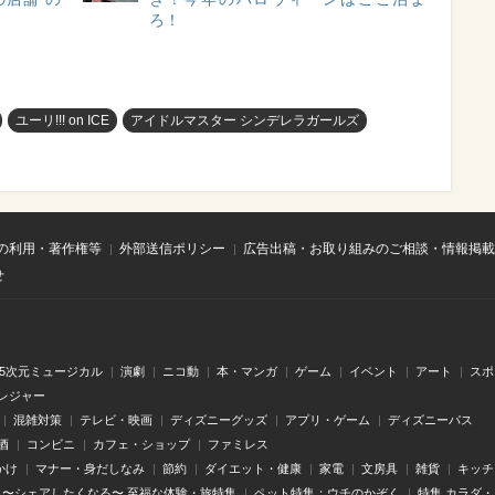
ろ！
ユーリ!!! on ICE
アイドルマスター シンデレラガールズ
の利用・著作権等
外部送信ポリシー
広告出稿・お取り組みのご相談・情報掲載
せ
.5次元ミュージカル
演劇
ニコ動
本・マンガ
ゲーム
イベント
アート
スポ
レジャー
混雑対策
テレビ・映画
ディズニーグッズ
アプリ・ゲーム
ディズニーパス
酒
コンビニ
カフェ・ショップ
ファミレス
かけ
マナー・身だしなみ
節約
ダイエット・健康
家電
文房具
雑貨
キッチ
〜シェアしたくなる〜 至福な体験・旅特集
ペット特集：ウチのかぞく
特集 カラダ