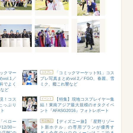
ックマー
「コミックマーケット91」コス
コスプレ
ol.1／
プレ写真まとめvol.2／FGO、春麗、雪
科でよく
ミク、艦これ響など
ンなど
実現！コス
【特集】現地コスプレイヤー集
イベント
たっぷり
結！東南アジア最大規模のオタクイベ
ート
ント『AFASG2016』フォトレポート
「ベロー
【ディズニー旅】「星野リゾー
周辺施設
2/30～
ト新ホテル」の専用プランが優秀す
の店舗”の
ぎ！今年のハロウィーンはここ泊ま