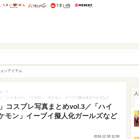
総研 ディズニー特集
mimot.
うまいめし
うまいパン
うまい肉
Medery.
y. Character's
ョンアイテム
>
レ
人
l.3／「ハイキュー」「リゼロ」「ポケモン」イーブイ擬人化ガールズなど
」コスプレ写真まとめvol.3／「ハイ
1
ケモン」イーブイ擬人化ガールズなど
2016.12.30 11:50
2