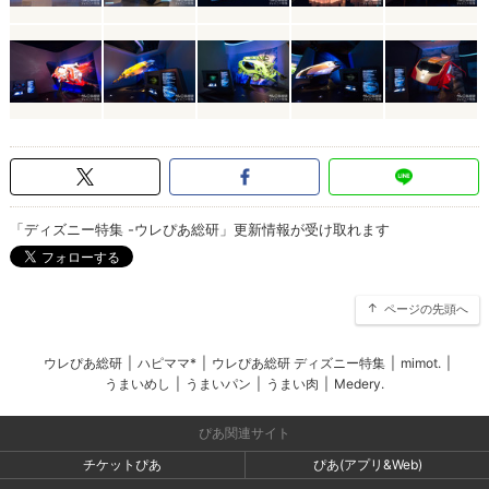
「ディズニー特集 -ウレぴあ総研」更新情報が受け取れます
ページの先頭へ
ウレぴあ総研
|
ハピママ*
|
ウレぴあ総研 ディズニー特集
|
mimot.
|
うまいめし
|
うまいパン
|
うまい肉
|
Medery.
ぴあ関連サイト
チケットぴあ
ぴあ(アプリ&Web)