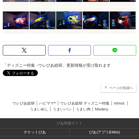
「ディズニー特集 -ウレぴあ総研」更新情報が受け取れます
ページの先頭へ
ウレぴあ総研
|
ハピママ*
|
ウレぴあ総研 ディズニー特集
|
mimot.
|
うまいめし
|
うまいパン
|
うまい肉
|
Medery.
ぴあ関連サイト
チケットぴあ
ぴあ(アプリ&Web)