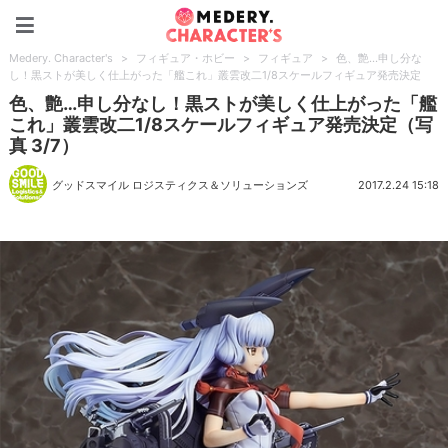
Medery. Character's
Medery. Character's
>
フィギュア・ホビー
>
フィギュア
>
色、艶…申し分な
し！黒ストが美しく仕上がった「艦これ」叢雲改二1/8スケールフィギュア発売決定
色、艶…申し分なし！黒ストが美しく仕上がった「艦
これ」叢雲改二1/8スケールフィギュア発売決定（写
真 3/7）
グッドスマイル ロジスティクス＆ソリューションズ
2017.2.24 15:18