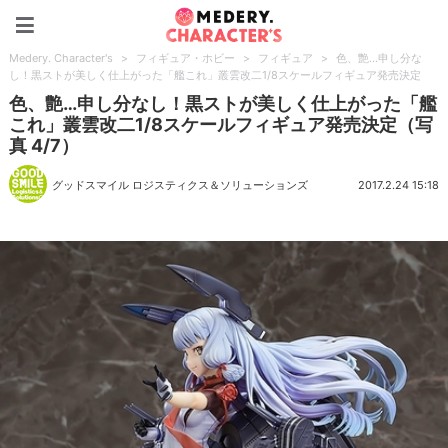
Medery. Character's
Medery. Character's
>
フィギュア・ホビー
>
フィギュア
>
色、艶…申し分な
し！黒ストが美しく仕上がった「艦これ」叢雲改二1/8スケールフィギュア発売決定
色、艶…申し分なし！黒ストが美しく仕上がった「艦
これ」叢雲改二1/8スケールフィギュア発売決定（写
真 4/7）
グッドスマイル ロジスティクス＆ソリューションズ
2017.2.24 15:18